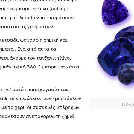
νόμενο μπορεί να ενισχυθεί με
δρες ή σε λεία θολωτά καμποσόν.
αραστάσεις γραμμάτων.
 πετράδι, ωστόσο η χημική και
ήματα . Ένα από αυτά τα
ερμάνουμε τον τανζανίτη λίγο,
ς πάνω από 380 C μπορεί να χάσει
η, γι’ αυτό η επεξεργασία του
λάβη οι επιφάνειες των κρυστάλλων
Πολύτ
 με το χέρι: οι συσκευές υπέρηχων
προκαλέσουν ανεπανόρθωτη ζημιά.