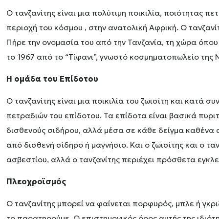
Ο τανζανίτης είναι μια πολύτιμη ποικιλία, ποιότητας πε
περιοχή του κόσμου , στην ανατολική Αφρική. Ο τανζαν
Πήρε την ονομασία του από την Τανζανία, τη χώρα όπο
το 1967 από το “Τίφανι”, γνωστό κοσμηματοπωλείο της Ν
Η ομάδα του Επίδοτου
Ο τανζανίτης είναι μια ποικιλία του ζωισίτη και κατά σ
πετραδιών του επίδοτου. Τα επίδοτα είναι βασικά πυριτ
δισθενούς σιδήρου, αλλά μέσα σε κάθε δείγμα καθένα 
από δισθενή σίδηρο ή μαγνήσιο. Και ο ζωισίτης και ο τα
ασβεστίου, αλλά ο τανζανίτης περιέχει πρόσθετα εγκλε
Πλεοχροϊσμός
Ο τανζανίτης μπορεί να φαίνεται πορφυρός, μπλε ή γκρ
το παρατηρούμε. Ο επιστημονικός όρος αυτής της ιδιότη