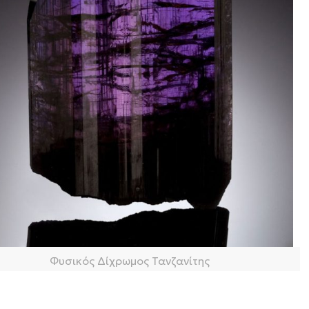
Φυσικός Δίχρωμος Τανζανίτης