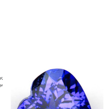
ης
ην