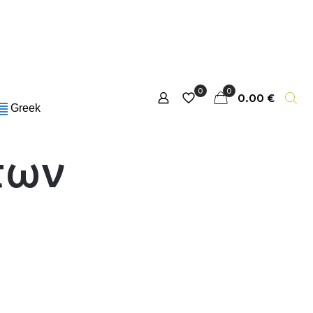
0
0
0.00 €
Greek
των