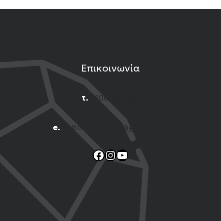
Επικοινωνία
τ.
2106001444
e.
n.titomichelakis@gmail.com
Facebook
Instagram
YouTube