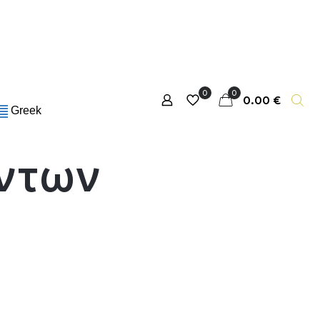
0
0
0.00 €
Greek
ντων