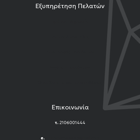
Εξυπηρέτηση Πελατών
Τρόποι Πληρωμής
Τρόποι Αποστολής
Επιστροφές Προϊόντων
Εγγύηση Προϊόντων
Όροι Χρήσης και Προϋποθέσεις
Επικοινωνία
τ.
2106001444
e.
n.titomichelakis@gmail.com