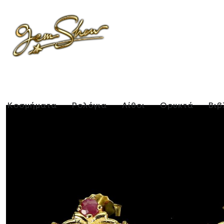
Κοσμήματα
Ρολόγια
Λίθοι
Ορυκτά
Βιβ