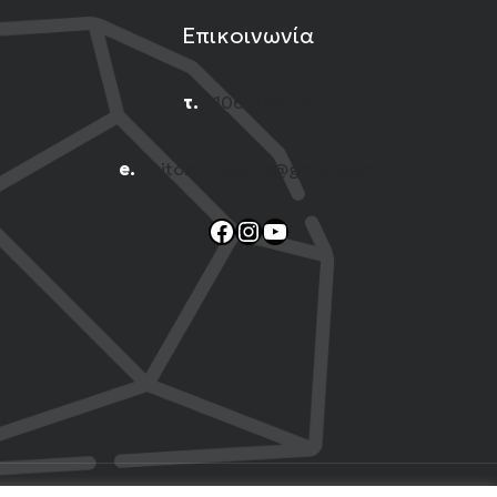
Επικοινωνία
τ.
2106001444
e.
n.titomichelakis@gmail.com
Facebook
Instagram
YouTube