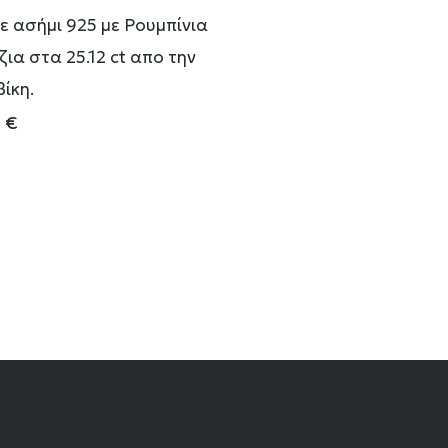
σε ασήμι 925 με Ρουμπίνια
ια στα 25.12 ct απο την
ίκη.
0
€