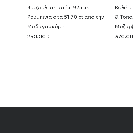
Βραχιόλι σε ασήμι 925 με
Κολιέ 
Ρουμπίνια στα 51.70 ct από την
& Τοπάζ
Μαδαγασκάρη
Μοζαμβ
250.00
€
370.0