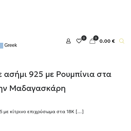
0
0
0.00 €
Greek
ε ασήμι 925 με Ρουμπίνια στα
 την Μαδαγασκάρη
5 με κίτρινο επιχρύσωμα στα 18Κ
[…]