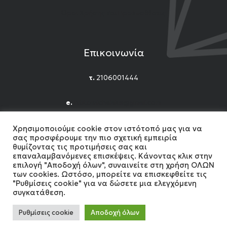
Όροι Χρήσης και Προϋποθέσεις
Επικοινωνία
τ.
2106001444
e.
n.titomichelakis@gmail.com
Facebook
Instagram
YouTube
Χρησιμοποιούμε cookie στον ιστότοπό μας για να
σας προσφέρουμε την πιο σχετική εμπειρία
θυμίζοντας τις προτιμήσεις σας και
επαναλαμβανόμενες επισκέψεις. Κάνοντας κλικ στην
επιλογή "Αποδοχή όλων", συναινείτε στη χρήση ΟΛΩΝ
των cookies. Ωστόσο, μπορείτε να επισκεφθείτε τις
"Ρυθμίσεις cookie" για να δώσετε μια ελεγχόμενη
2024 Gemshow. All Rights reserved. Developed by
συγκατάθεση.
MonoWare Web
Ρυθμίσεις cookie
Αποδοχή όλων