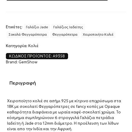
Ετικέτες:
Γαλάζιο Jade
Γαλάζιος Ιαδεϊτης
Σοκολά Φεγγαρόπετρα
Φεγγαρόπετρα
Χειροποιήτο Κολιέ
Κατηγορία:
Κολιέ
ΚΩΔΙΚΌΣ ΠΡΟΪΌΝΤΟΣ:
A9358
Brand:
GemShow
Περιγραφή
Χειροποίητο κολιέ σε ασήμι 925 με κίτρινο επιχρύσωμα στα
18Κ με σοκολατί Φεγγαρόπετρες σε fancy κοπές με Opaque
καθαρότητα διαφάνεια με ωραία καφέ-σοκολατί χρώμα. Το
κόσμημα συμπληρώνουν 6 στρογγυλά Γαλάζια πετράδια
Ιαδεϊτη ή Jade στα 12mm διάμετρο. Η προέλευση των λίθων
είναι απο την Ινδία και την Αφρική.