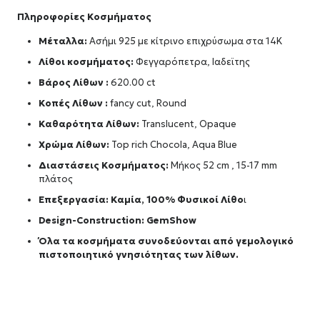
Πληροφορίες Κοσμήματος
Μέταλλα:
Ασήμι 925 με κίτρινο επιχρύσωμα στα 14Κ
Λίθοι κοσμήματος:
Φεγγαρόπετρα, Ιαδεϊτης
Βάρος Λίθων :
620.00 ct
Κοπές Λίθων :
fancy cut, Round
Καθαρότητα Λίθων:
Translucent, Opaque
Χρώμα Λίθων:
Top rich Chocola, Aqua Blue
Διαστάσεις Κοσμήματος:
Μήκος 52 cm , 15-17 mm
πλάτος
Επεξεργασία: Καμία, 100% Φυσικοί Λίθο
ι
Design-Construction:
GemShow
Όλα τα κοσμήματα συνοδεύονται από γεμολογικό
πιστοποιητικό γνησιότητας των λίθων.