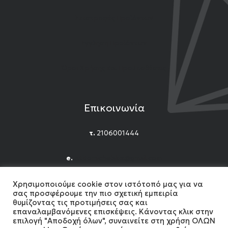
Επιστροφές Προϊόντων
Εγγύηση Προϊόντων
Όροι Χρήσης και Προϋποθέσεις
Επικοινωνία
τ.
2106001444
e.
n.titomichelakis@gmail.com
Facebook
Instagram
YouTube
Χρησιμοποιούμε cookie στον ιστότοπό μας για να
σας προσφέρουμε την πιο σχετική εμπειρία
θυμίζοντας τις προτιμήσεις σας και
επαναλαμβανόμενες επισκέψεις. Κάνοντας κλικ στην
επιλογή "Αποδοχή όλων", συναινείτε στη χρήση ΟΛΩΝ