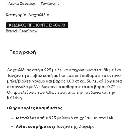
Λευκά Ζαφείρια
Τανζανίτης
Κατηγορία:
Δαχτυλίδια
ΚΩΔΙΚΌΣ ΠΡΟΪΌΝΤΟΣ:
K0498
Brand:
GemShow
Περιγραφή
Δαχτυλίδι σε ασήμι 925 με λευκό επιχρύσωμα στα 18Κ με ένα
Τανζανίτη σε οβάλ κοπή με transparent καθαρότητα έντονο
μπλε/βιολετί χρώμα και βάρος 1.00 ct και 36 λευκά Ζαφείρια
στρογγυλά με Vvs διαφάνεια καθαρότητα και βάρος 0.72 ct.
Οι προελεύσεις των λίθων είναι απο την Τανζανία και την
Κεϊλάνη.
Πληροφορίες Κοσμήματος
Μέταλλα:
Ασήμι 925 με λευκό επιχρύσωμα στα 14Κ
Λίθοι κοσμήματος:
Τανζανίτης, Ζαφείρι