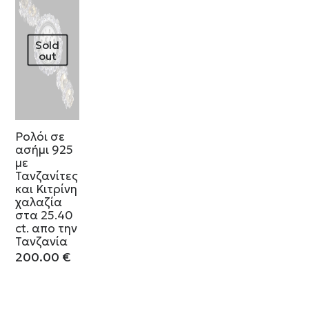
Sold
out
Ρολόι σε
ασήμι 925
με
Τανζανίτες
και Κιτρίνη
χαλαζία
στα 25.40
ct. απο την
Τανζανία
200.00
€