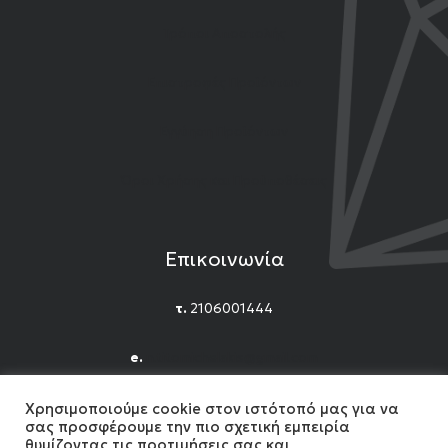
Τρόποι Αποστολής
Επιστροφές Προϊόντων
Εγγύηση Προϊόντων
Όροι Χρήσης και Προϋποθέσεις
Επικοινωνία
τ.
2106001444
e.
n.titomichelakis@gmail.com
Facebook
Instagram
YouTube
Χρησιμοποιούμε cookie στον ιστότοπό μας για να
σας προσφέρουμε την πιο σχετική εμπειρία
θυμίζοντας τις προτιμήσεις σας και