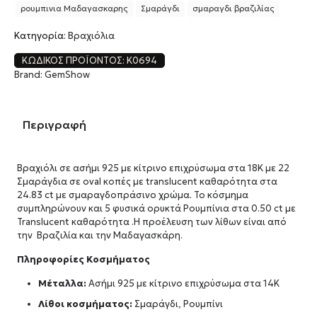
ρουμπινια Μαδαγασκαρης
Σμαράγδι
σμαραγδι βραζιλίας
Κατηγορία:
Βραχιόλια
ΚΩΔΙΚΌΣ ΠΡΟΪΌΝΤΟΣ:
K0694
Brand:
GemShow
Περιγραφή
Βραχιόλι σε ασήμι 925 με κίτρινο επιχρύσωμα στα 18Κ με 22
Σμαράγδια σε oval κοπές με translucent καθαρότητα στα
24.83 ct με σμαραγδοπράσινο χρώμα. Το κόσμημα
συμπληρώνουν και 5 φυσικά ορυκτά Ρουμπίνια στα 0.50 ct με
Translucent καθαρότητα .Η προέλευση των λίθων είναι από
την Βραζιλία και την Μαδαγασκάρη.
Πληροφορίες Κοσμήματος
Μέταλλα:
Ασήμι 925 με κίτρινο επιχρύσωμα στα 14Κ
Λίθοι κοσμήματος:
Σμαράγδι, Ρουμπίνι