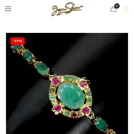
0
-31%