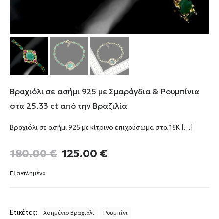
Βραχιόλι σε ασήμι 925 με Σμαράγδια & Ρουμπίνια
στα 25.33 ct από την Βραζιλία
Βραχιόλι σε ασήμι 925 με κίτρινο επιχρύσωμα στα 18Κ
[…]
Original
Η
180.00
€
125.00
€
price
τρέχουσα
was:
τιμή
Εξαντλημένο
180.00 €.
είναι:
125.00 €.
Ετικέτες:
Ασημένιο Βραχιόλι
Ρουμπίνι