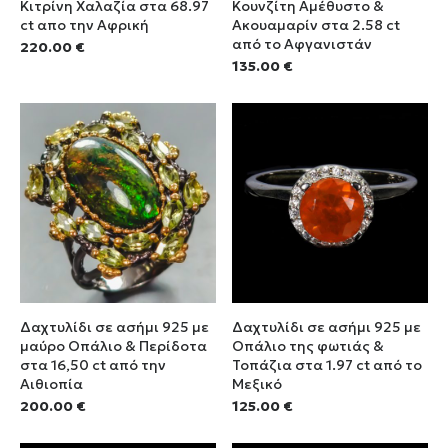
Κιτρίνη Χαλαζία στα 68.97
Κουνζίτη Αμέθυστο &
ct απο την Αφρική
Ακουαμαρίν στα 2.58 ct
από το Αφγανιστάν
220.00
€
135.00
€
Δαχτυλίδι σε ασήμι 925 με
Δαχτυλίδι σε ασήμι 925 με
μαύρο Οπάλιο & Περίδοτα
Οπάλιο της φωτιάς &
στα 16,50 ct από την
Τοπάζια στα 1.97 ct από το
Αιθιοπία
Μεξικό
200.00
€
125.00
€