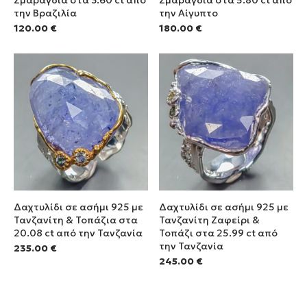
Σμαράγδια στα 3.60 ct από
Σμαράγδια στα 5.80 ct από
την Βραζιλία
την Αίγυπτο
120.00
€
180.00
€
Δαχτυλίδι σε ασήμι 925 με
Δαχτυλίδι σε ασήμι 925 με
Τανζανίτη & Τοπάζια στα
Τανζανίτη Ζαφείρι &
20.08 ct από την Τανζανία
Τοπάζι στα 25.99 ct από
την Τανζανία
235.00
€
245.00
€