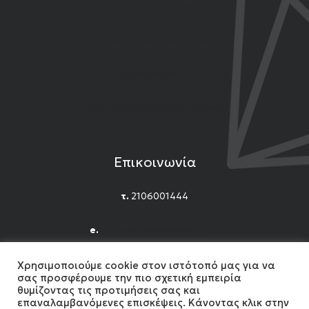
Τρόποι Αποστολής
Επιστροφές Προϊόντων
Εγγύηση Προϊόντων
Όροι Χρήσης και Προϋποθέσεις
Επικοινωνία
τ.
2106001444
e.
n.titomichelakis@gmail.com
Facebook
Instagram
YouTube
Χρησιμοποιούμε cookie στον ιστότοπό μας για να
σας προσφέρουμε την πιο σχετική εμπειρία
θυμίζοντας τις προτιμήσεις σας και
επαναλαμβανόμενες επισκέψεις. Κάνοντας κλικ στην