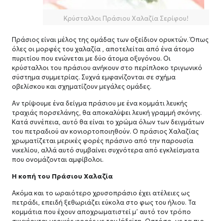
Κρύσταλλοι Πράσιου Χαλαζία Σερίφου!
Πράσιος είναι μέλος της ομάδας των οξείδιον ορυκτών. Όπως
όλες οι μορφές του χαλαζία , αποτελείται από ένα άτομο
πυριτίου που ενώνεται με δύο άτομα οξυγόνου. Οι
κρύσταλλοι του πράσιου ανήκουν στο περίπλοκο τριγωνικό
σύστημα συμμετρίας. Συχνά εμφανίζονται σε σχήμα
οβελίσκου και σχηματίζουν μεγάλες ομάδες.
Αν τρίψουμε ένα δείγμα πράσιου με ένα κομμάτι λευκής
τραχιάς πορσελάνης, θα αποκαλύψει λευκή γραμμή σκόνης.
Κατά συνέπεια, αυτό θα είναι το χρώμα όλων των δειγμάτων
του πετραδιού αν κονιορτοποιηθούν. Ο πράσιος Χαλαζίας
χρωματίζεται μερικές φορές πράσινο από την παρουσία
νικελίου, αλλά αυτό συμβαίνει συχνότερα από εγκλείσματα
που ονομάζονται αμφίβολοι.
Η κοπή του Πράσιου Χαλαζία
Ακόμα και το ωραιότερο χρυσοπράσιο έχει ατέλειες ως
πετράδι, επειδή ξεθωριάζει εύκολα στο φως του ήλιου. Τα
κομμάτια που έχουν αποχρωματιστεί μ’ αυτό τον τρόπο