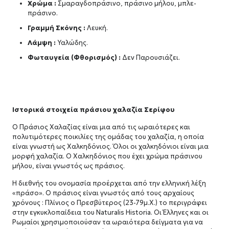
Χρώμα :
Σμαραγδοπράσινο, πράσινο μήλου, μπλε-
πράσινο.
Γραμμή Σκόνης :
Λευκή.
Λάμψη :
Υαλώδης.
Φωταυγεία (Φθορισμός) :
Δεν Παρουσιάζει.
Ιστορικά στοιχεία πράσιου χαλαζία Σερίφου
Ο Πράσιος Χαλαζίας είναι μια από τις ωραιότερες και
πολυτιμότερες ποικιλίες της ομάδας του χαλαζία, η οποία
είναι γνωστή ως Χαλκηδόνιος. Όλοι οι χαλκηδόνιοι είναι μια
μορφή χαλαζία. Ο Χαλκηδόνιος που έχει χρώμα πράσινου
μήλου, είναι γνωστός ως πράσιος.
Η διεθνής του ονομασία προέρχεται από την ελληνική λέξη
«πράσο». Ο πράσιος είναι γνωστός από τους αρχαίους
χρόνους : Πλίνιος ο Πρεσβύτερος (23-79μ.Χ.) το περιγράφει
στην εγκυκλοπαίδεια του Naturalis Historia. Οι Έλληνες και οι
Ρωμαίοι χρησιμοποιούσαν τα ωραιότερα δείγματα για να