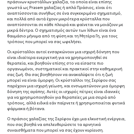
πράσινων κρυστάλλων χαλαζία, τα οποία είναι επίσης
γνωστά ως Prasem χαλαζίας ή απλά Πράσιος, είναι ότι
αναπτύσσονται συνήθως σε ένα συγκεκριμένο σχηματισμό,
και πολλά από αυτά έχουν μικρότερα κρύσταλλα που
αναπτύσσονται σε κάθε πλευρά και φαίνεται να μοιάζουν με
μικρά δέντρα. Ο σχηματισμός αυτών των λίθων είναι ένα
θαυμάσιο μήνυμα από τη φύση και τη Μητέρα Γη, για τους
τρόπους που μπορεί να σας ωφελήσει.
Οι κρύσταλλοι αυτοί ενσαρκώνουν μια ισχυρή δόνηση που
είναι ιδιαίτερα ευεργετική για να χρησιμοποιηθεί σε
θεραπεία, και βοηθούν επίσης στο να είσαστε πιο
οργανωμένοι, συστηματικοί και πρακτικοί στην καθημερινή
σας ζωή. Θα σας βοηθήσουν να ανακαλύψετε ότι η ζωή
μπορεί να είναι όμορφη. Οι
κρύσταλλοι της Σερίφου σας
παρέχουν μια ισχυρή γείωση, και ενσωματώνουν μια όμορφη
δόνηση της αγάπης. Αυτές οι ισχυρές πέτρες είναι ιδανικές
για να χρησιμοποιηθούν για θεραπείες με μια σειρά από
τρόπους, αλλά ειδικά εάν παίρνετε ή χρησιμοποιείται φυτικά
φάρμακα ή βότανα.
Ο πράσιος χαλαζίας της Σερίφου έχει μια ελκυστική ενέργεια,
που σας βοηθά να απελευθερώσετε τα αρνητικά
συναισθήματα που μπορεί να σας έχουν κυρίευση.