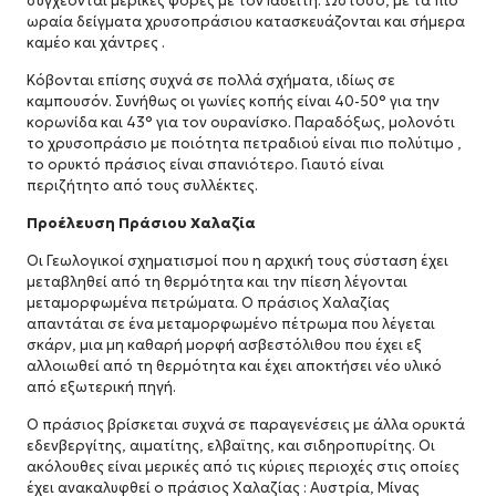
συγχέονται μερικές φορές με τον Ιάδεϊτη. Ωστόσο, με τα πιο
ωραία δείγματα χρυσοπράσιου κατασκευάζονται και σήμερα
καμέο και χάντρες .
Κόβονται επίσης συχνά σε πολλά σχήματα, ιδίως σε
καμπουσόν. Συνήθως οι γωνίες κοπής είναι 40-50° για την
κορωνίδα και 43° για τον ουρανίσκο. Παραδόξως, μολονότι
το χρυσοπράσιο με ποιότητα πετραδιού είναι πιο πολύτιμο ,
το ορυκτό πράσιος είναι σπανιότερο. Γιαυτό είναι
περιζήτητο από τους συλλέκτες.
Προέλευση Πράσιου Χαλαζία
Οι Γεωλογικοί σχηματισμοί που η αρχική τους σύσταση έχει
μεταβληθεί από τη θερμότητα και την πίεση λέγονται
μεταμορφωμένα πετρώματα. Ο πράσιος Χαλαζίας
απαντάται σε ένα μεταμορφωμένο πέτρωμα που λέγεται
σκάρν, μια μη καθαρή μορφή ασβεστόλιθου που έχει εξ
αλλοιωθεί από τη θερμότητα και έχει αποκτήσει νέο υλικό
από εξωτερική πηγή.
Ο πράσιος βρίσκεται συχνά σε παραγενέσεις με άλλα ορυκτά
εδενβεργίτης, αιματίτης, ελβαϊτης, και σιδηροπυρίτης. Οι
ακόλουθες είναι μερικές από τις κύριες περιοχές στις οποίες
έχει ανακαλυφθεί ο πράσιος Χαλαζίας : Αυστρία, Μίνας