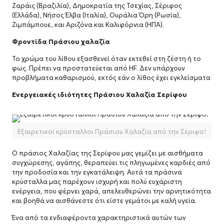
Ζαράις (Βραζιλία), Δημοκρατία της Τσεχίας, Σέριφος
(Ελλάδα), Νήσος Έλβα (Ιταλία), Ουράλια Όρη (Ρωσία),
Ζιμπάμπουε, και Αριζόνα και Καλιφόρνια (ΗΠΑ).
Φροντίδα Πράσιου χαλαζία
Το χρώμα του λίθου εξασθενεί όταν εκτεθεί στη ζέστη ή το
φως. Πρέπει να προστατεύεται από HF. Δεν υπάρχουν
προβλήματα καθαρισμού, εκτός εάν ο λίθος έχει εγκλείσματα
Ενεργειακές ιδιότητες Πράσιου Χαλαζία Σερίφου
Εξαιρετικοί κρύσταλλοι Πράσιου Χαλαζία από την Σέριφο!
Ο πράσιος Χαλαζίας της Σερίφου μας γεμίζει με αισθήματα
συγχώρεσης, αγάπης, θεραπεύει τις πληγωμένες καρδιές από
την προδοσία και την εγκατάλειψη.
Αυτά τα πράσινα
κρύσταλλα μας παρέχουν ισχυρή και πολύ ευχάριστη
ενέργεια, που φέρνει χαρά, απελευθερώνει την αρνητικότητα
και βοηθά να αισθάνεστε ότι είστε γεμάτοι με καλή υγεία.
Ένα από τα ενδιαφέροντα χαρακτηριστικά αυτών των