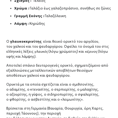
Σχισμός :
Τέλειος
Χρώμα :
Γαλάζιο έως γαλαζοπράσινο, συνήθως σε ζώνες
Γραμμή Σκόνης :
Γαλαζόλευκη
Λάμψη :
Κηρώδης
Ο
γλαυκοκερινίτης
είναι θειικό ορυκτό του αργιλίου,
του χαλκού και του ψευδαργύρου. Οφείλει το όνομά του στις
ελληνικές λέξεις
γλαυκός
(λόγω χρώματος) και
κέρινος
(λόγω
υφής και λάμψης).
Αποτελεί σπάνιο δευτερογενές ορυκτό, σχηματιζόμενο από
εξαλλοιώσεις μεταλλευτικών αποβλήτων θειούχων
αποθέσεων χαλκού και ψευδαργύρου.
Ορυκτά με τα οποία σχετίζεται είναι ο σμιθσονίτης,
ο αδαμίτης, ο κτενασίτης, ο σερπιερίτης, ο μαλαχίτης,
ο αζουρίτης, η γύψος, ο σιδηροπυρίτης, ο σφαλερίτης,
ο φθορίτης, ο ασβεστίτης και ο «λειμωνίτης».
Βρίσκεται στη Γερμανία (Βαυαρία, Θουριγγία, όρη Χαρτς,
περιοχή Τάουνους), την περιοχή