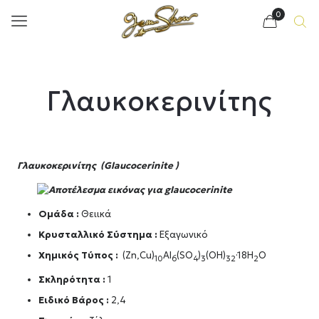
0
Γλαυκοκερινίτης
Γλαυκοκερινίτης (Glaucocerinite )
Ομάδα :
Θειικά
Κρυσταλλικό Σύστημα :
Εξαγωνικό
Χημικός Τύπος :
(Zn,Cu)
Al
(SO
)
(OH)
·18H
O
10
6
4
3
32
2
Σκληρότητα :
1
Ειδικό Βάρος :
2,4