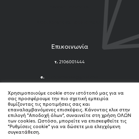
Εγγύηση Προϊόντων
Όροι Χρήσης και Προϋποθέσεις
Επικοινωνία
τ.
2106001444
e.
n.titomichelakis@gmail.com
Facebook
Instagram
YouTube
Χρησιμοποιούμε cookie στον ιστότοπό μας για να
σας προσφέρουμε την πιο σχετική εμπειρία
θυμίζοντας τις προτιμήσεις σας και
επαναλαμβανόμενες επισκέψεις. Κάνοντας κλικ στην
επιλογή "Αποδοχή όλων", συναινείτε στη χρήση ΟΛΩΝ
των cookies. Ωστόσο, μπορείτε να επισκεφθείτε τις
"Ρυθμίσεις cookie" για να δώσετε μια ελεγχόμενη
2024 Gemshow. All Rights reserved. Developed by
συγκατάθεση.
MonoWare Web