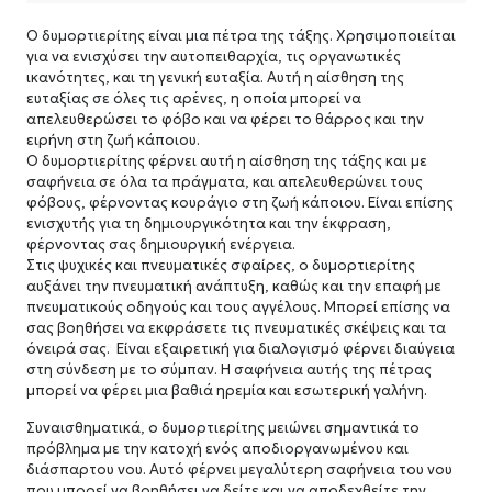
Ο δυμορτιερίτης είναι μια πέτρα της τάξης.
Χρησιμοποιείται
για να ενισχύσει την αυτοπειθαρχία, τις οργανωτικές
ικανότητες, και τη γενική ευταξία.
Αυτή η αίσθηση της
ευταξίας σε όλες τις αρένες, η οποία μπορεί να
απελευθερώσει το φόβο και να φέρει το θάρρος και την
ειρήνη στη ζωή κάποιου.
Ο δυμορτιερίτης φέρνει αυτή η αίσθηση της τάξης και με
σαφήνεια σε όλα τα πράγματα, και απελευθερώνει τους
φόβους, φέρνοντας κουράγιο στη ζωή κάποιου.
Είναι επίσης
ενισχυτής για τη δημιουργικότητα και την έκφραση,
φέρνοντας σας δημιουργική ενέργεια.
Στις ψυχικές και πνευματικές σφαίρες, ο δυμορτιερίτης
αυξάνει την πνευματική ανάπτυξη, καθώς και την επαφή με
πνευματικούς οδηγούς και τους αγγέλους.
Μπορεί επίσης να
σας βοηθήσει να εκφράσετε τις πνευματικές σκέψεις και τα
όνειρά σας.
Είναι εξαιρετική για διαλογισμό φέρνει διαύγεια
στη σύνδεση με το σύμπαν.
Η σαφήνεια αυτής της πέτρας
μπορεί να φέρει μια βαθιά ηρεμία και εσωτερική γαλήνη.
Συναισθηματικά, ο δυμορτιερίτης μειώνει σημαντικά το
πρόβλημα με την κατοχή ενός αποδιοργανωμένου και
διάσπαρτου νου.
Αυτό φέρνει μεγαλύτερη σαφήνεια του νου
που μπορεί να βοηθήσει να δείτε και να αποδεχθείτε την