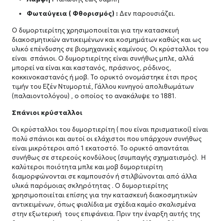
Φωταύγεια ( Φθορισμός) :
Δεν παρουσιάζει.
Ο δυμορτιερίτης χρησιμοποιείται για την κατασκευή
διακοσμητικών αντικειμένων και κοσμημάτων καθώς και ως
υλικό επένδυσης σε βιομηχανικές καμίνους. Οι κρύσταλλοι του
είναι σπάνιοι. Ο δυμορτιερίτης είναι συνήθως μπλε, αλλά
μπορεί να είναι και καστανός, πράσινος, ρόδινος,
κοκκινοκαστανός ή μοβ. Το ορυκτό ονομάστηκε έτσι προς
τιμήν του Εζέν Ντυμορτιέ, Γάλλου κυνηγού απολιθωμάτων
(παλαιοντολόγου) , ο οποίος το ανακάλυψε το 1881.
Σπάνιοι κρύσταλλοι
Οι κρύσταλλοι του δυμορτιερίτη ( που είναι πρισματικοί) είναι
πολύ σπάνιοι και αυτοί οι ελάχιστοι που υπάρχουν συνήθως
είναι μικρότεροι από 1 εκατοστό. Το ορυκτό απαντάται
συνήθως σε στερεούς κονδύλους (συμπαγής σχηματισμός). Η
καλύτεροι ποιότητα μπλε και μοβ δυμορτιερίτη
διαμορφώνονται σε καμπουσόν ή στιλβώνονται από άλλα
υλικά παρόμοιας σκληρότητας . Ο δυμορτιερίτης
χρησιμοποιείται επίσης για την κατασκευή διακοσμητικών
αντικειμένων, όπως φιαλίδια με σχέδια καμέο σκαλισμένα
στην εξωτερική τους επιφάνεια. Πριν την έναρξη αυτής της