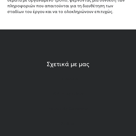
θέματα με οργανωμένο τρόπο, φέρνοντας μια σύνθεση των
πληροφοριών που απαιτούνται για τη διευθέτηση των
σταδίων του έργου και να το ολοκληρώνουν επιτυχώς.
Σχετικά με μας
Η εταιρεία
Ιδιότητες Λίθων
Εκπομπές Gemshow
Άρθρα