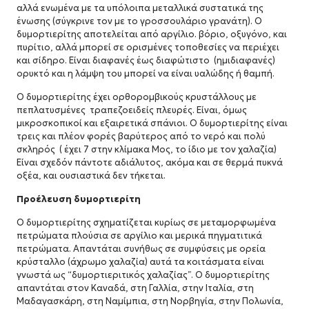
αλλά ενωμένα με τα υπόλοιπα μεταλλικά συστατικά της
ένωσης (σύγκρινε τον με το γροσσουλάριο γρανάτη). Ο
δυμορτιερίτης αποτελείται από αργίλιο. βόριο, οξυγόνο, και
πυρίτιο, αλλά μπορεί σε ορισμένες τοποθεσίες να περιέχει
και σίδηρο. Είναι διαφανές έως διαφώτιστο (ημιδιαφανές)
ορυκτό και η λάμψη του μπορεί να είναι υαλώδης ή θαμπή.
Ο δυμορτιερίτης έχει ορθορομβικούς κρυστάλλους με
πεπλατυσμένες τραπεζοειδείς πλευρές. Είναι, όμως
μικροσκοπικοί και εξαιρετικά σπάνιοι. Ο δυμορτιερίτης είναι
τρεις και πλέον φορές βαρύτερος από το νερό και πολύ
σκληρός ( έχει 7 στην κλίμακα Μος, το ίδιο με τον χαλαζία)
Είναι σχεδόν πάντοτε αδιάλυτος, ακόμα και σε θερμά πυκνά
οξέα, και ουσιαστικά δεν τήκεται.
Προέλευση δυμορτιερίτη
Ο δυμορτιερίτης σχηματίζεται κυρίως σε μεταμορφωμένα
πετρώματα πλούσια σε αργίλιο και μερικά πηγματιτικά
πετρώματα. Απαντάται συνήθως σε συμφύσεις με ορεία
κρύσταλλο (άχρωμο χαλαζία) αυτά τα κοιτάσματα είναι
γνωστά ως “δυμορτιεριτικός χαλαζίας”. Ο δυμορτιερίτης
απαντάται στον Καναδά, στη Γαλλία, στην Ιταλία, στη
Μαδαγασκάρη, στη Ναμίμπια, στη Νορβηγία, στην Πολωνία,