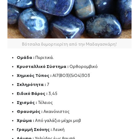
Βότσαλα δυμορτιερίτη από την Μαδαγασκάρη!
Ομάδα :
Πυριτικά.
Κρυσταλλικό Σύστημα :
Ορθορομβικό
Χημικός Τύπος :
AI7(BO3)(SiO4)3O3
Σκληρότητα :
7
Ειδικό Βάρος :
3,45
Σχισμός :
Τέλειος
Θραυσμός :
Ακανόνιστος
Χρώμα :
Από γαλάζιο μέχρι μοβ
Γραμμή Σκόνης :
Λευκή
Λάμψη :
Υαλώδης έως θαμπή