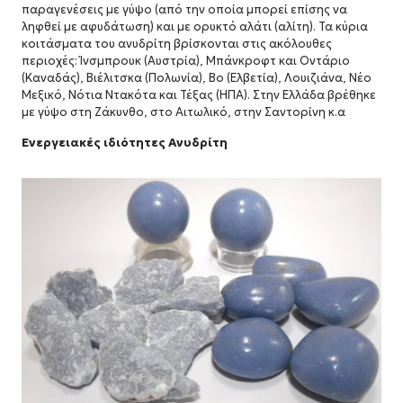
παραγενέσεις με γύψο (από την οποία μπορεί επίσης να
ληφθεί με αφυδάτωση) και με ορυκτό αλάτι (αλίτη). Τα κύρια
κοιτάσματα του ανυδρίτη βρίσκονται στις ακόλουθες
περιοχές: Ίνσμπρουκ (Αυστρία), Μπάνκροφτ και Οντάριο
(Καναδάς), Βιέλιτσκα (Πολωνία), Βο (Ελβετία), Λουιζιάνα, Νέο
Μεξικό, Νότια Ντακότα και Τέξας (ΗΠΑ). Στην Ελλάδα βρέθηκε
με γύψο στη Ζάκυνθο, στο Αιτωλικό, στην Σαντορίνη κ.α
Ενεργειακές ιδιότητες Ανυδρίτη