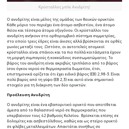
Κρύσταλλος μπλε Ανυδρίτη!
Ο ανυδρίτης είναι μέλος της ομάδας των θειικών ορυκτών.
Κάθε μόριο του περιέχει ένα άτομο ασβεστίου, ένα άτομο
θείου και τέσσερα άτομα οξυγόνου. Οι κρύσταλλοι του
ανυδρίτη ανήκουν στο ορθορομβικό σύστημα συμμετρίας,
στο οποίο τρεις έδρες είναι άνισες αλλά βρίσκονται σε ορθές
γωνίες μεταξύ τους. Ωστόσο, οι αυτοτελείς ατομικοί
κρύσταλλοι είναι σπάνιοι και τα πιο πολλά κοιτάσματα έχουν
τη μορφή συμπαγούς ή κοκκώδους συσσωματώματος. Το
βάρος του ανυδρίτη είναι ακριβώς τριπλάσιο από το βάρος
ίσου όγκου νερού σε θερμοκρασία δωματίου, έτσι,
επιστημονικά ορίζεται ότι έχει ειδικό βάρος (ΕΒ) 2,98-3. Είναι
πολύ βαρύς από τη γύψο (ΕΒ 2,3) και αυτό είναι σημαντικό
στοιχείο για τη διάκριση των δύο ορυκτών.
Προέλευση Ανυδρίτη
Ο ανυδρίτης είναι ένα εβαποριτικό ορυκτό που αποτίθεται
άμεσα από το θαλασσινό νερό σε θερμοκρασίες που
υπερβαίνουν τους 42 βαθμούς Κελσίου. Βρίσκεται επίσης σε
δολομίτες και ασβεστόλιθους, καθώς και ως στείρο ορυκτό
σε φλέβες μεταλλευμάτων. Απαντάται συνήθως σε