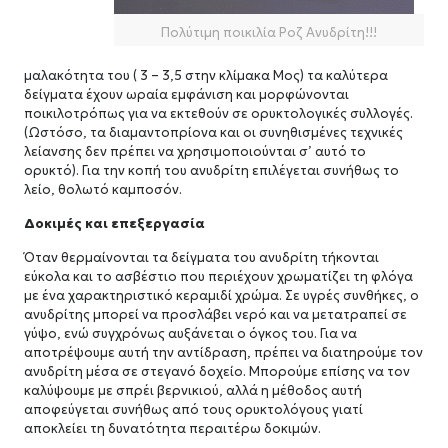
Πολύτιμη ποικιλία Ροζ Ανυδρίτη!!!
μαλακότητα του ( 3 – 3,5 στην κλίμακα Μος) τα καλύτερα
δείγματα έχουν ωραία εμφάνιση και μορφώνονται
ποικιλοτρόπως για να εκτεθούν σε ορυκτολογικές συλλογές.
(Ωστόσο, τα διαμαντοπρίονα και οι συνηθισμένες τεχνικές
λείανσης δεν πρέπει να χρησιμοποιούνται σ’ αυτό το
ορυκτό). Για την κοπή του ανυδρίτη επιλέγεται συνήθως το
λείο, θολωτό καμποσόν.
Δοκιμές και επεξεργασία
Όταν θερμαίνονται τα δείγματα του ανυδρίτη τήκονται
εύκολα και το ασβέστιο που περιέχουν χρωματίζει τη φλόγα
με ένα χαρακτηριστικό κεραμιδί χρώμα. Σε υγρές συνθήκες, ο
ανυδρίτης μπορεί να προσλάβει νερό και να μετατραπεί σε
γύψο, ενώ συγχρόνως αυξάνεται ο όγκος του. Για να
αποτρέψουμε αυτή την αντίδραση, πρέπει να διατηρούμε τον
ανυδρίτη μέσα σε στεγανό δοχείο. Μπορούμε επίσης να τον
καλύψουμε με σπρέι βερνικιού, αλλά η μέθοδος αυτή
αποφεύγεται συνήθως από τους ορυκτολόγους γιατί
αποκλείει τη δυνατότητα περαιτέρω δοκιμών.