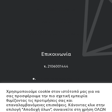
Επιστροφές Προϊόντων
Εγγύηση Προϊόντων
Όροι Χρήσης και Προϋποθέσεις
Επικοινωνία
τ.
2106001444
e.
n.titomichelakis@gmail.com
Facebook
Instagram
YouTube
Χρησιμοποιούμε cookie στον ιστότοπό μας για να
σας προσφέρουμε την πιο σχετική εμπειρία
θυμίζοντας τις προτιμήσεις σας και
επαναλαμβανόμενες επισκέψεις. Κάνοντας κλικ στην
επιλογή "Αποδοχή όλων", συναινείτε στη χρήση ΟΛΩΝ