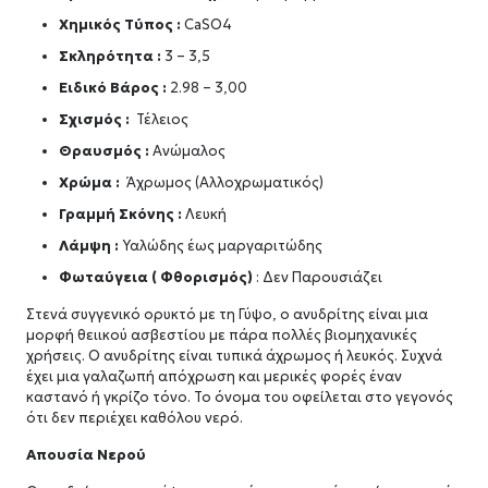
Χημικός Τύπος :
CaSO4
Σκληρότητα :
3 – 3,5
Ειδικό Βάρος :
2.98 – 3,00
Σχισμός :
Τέλειος
Θραυσμός :
Ανώμαλος
Χρώμα :
Άχρωμος (Αλλοχρωματικός)
Γραμμή Σκόνης :
Λευκή
Λάμψη :
Υαλώδης έως μαργαριτώδης
Φωταύγεια ( Φθορισμός)
: Δεν Παρουσιάζει
Στενά συγγενικό ορυκτό με τη Γύψο, ο ανυδρίτης είναι μια
μορφή θειικού ασβεστίου με πάρα πολλές βιομηχανικές
χρήσεις. Ο ανυδρίτης είναι τυπικά άχρωμος ή λευκός. Συχνά
έχει μια γαλαζωπή απόχρωση και μερικές φορές έναν
καστανό ή γκρίζο τόνο. Το όνομα του οφείλεται στο γεγονός
ότι δεν περιέχει καθόλου νερό.
Απουσία Νερού