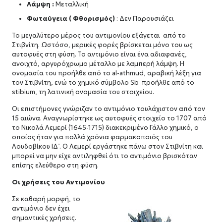
Λάμψη :
Μεταλλική
Φωταύγεια ( Φθορισμός)
: Δεν Παρουσιάζει
Το μεγαλύτερο μέρος του αντιμονίου εξάγεται από το
Στιβνίτη. Ωστόσο, μερικές φορές βρίσκεται μόνο του ως
αυτοφυές στη φύση. Το αντιμόνιο είναι ένα αδιαφανές,
ανοιχτό, αργυρόχρωμο μέταλλο με λαμπερή λάμψη. Η
ονομασία του προήλθε από το al-athmud, αραβική λέξη για
τον Στιβνίτη, ενώ το χημικό σύμβολο Sb προήλθε από το
stibium, τη λατινική ονομασία του στοιχείου.
Οι επιστήμονες γνώριζαν το αντιμόνιο τουλάχιστον από τον
15 αιώνα. Αναγνωρίστηκε ως αυτοφυές στοιχείο το 1707 από
το Νικολά Λεμερί (1645-1715) διακεκριμένο Γάλλο χημικό, ο
οποίος ήταν για πολλά χρόνια φαρμακοποιός του
Λουδοβίκου ΙΔ’. Ο Λεμερί εργάστηκε πάνω στον Στιβνίτη και
μπορεί να μην είχε αντιληφθεί ότι το αντιμόνιο βρισκόταν
επίσης ελεύθερο στη φύση.
Οι χρήσεις του Αντιμονίου
Σε καθαρή μορφή, το
αντιμόνιο δεν έχει
σημαντικές χρήσεις.