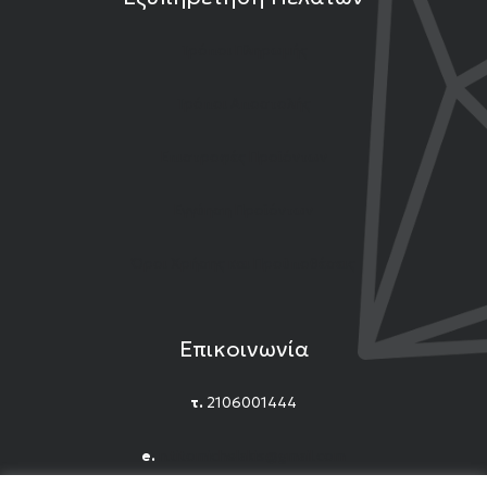
Τρόποι Πληρωμής
Τρόποι Αποστολής
Επιστροφές Προϊόντων
Εγγύηση Προϊόντων
Όροι Χρήσης και Προϋποθέσεις
Επικοινωνία
τ.
2106001444
e.
n.titomichelakis@gmail.com