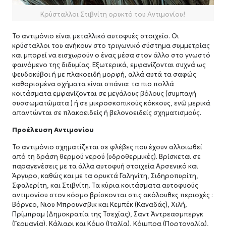
Κρύσταλλοι Στιβνίτη ορυκτό του Αντιμονίου!
Το αντιμόνιο είναι μεταλλικό αυτοφυές στοιχείο. Οι
κρύσταλλοι του ανήκουν στο τριγωνικό σύστημα συμμετρίας
και μπορεί να εισχωρούν ο ένας μέσα στον άλλο στο γνωστό
φαινόμενο της διδυμίας. Εξωτερικά, εμφανίζονται συχνά ως
ψευδοκύβοι ή με πλακοειδή μορφή, αλλά αυτά τα σαφώς
καθορισμένα σχήματα είναι σπάνια: τα πιο πολλά
κοιτάσματα εμφανίζονται σε μεγάλους βόλους (συμπαγή
συσσωματώματα ) ή σε μικροσκοπικούς κόκκους, ενώ μερικά
απαντώνται σε πλακοειδείς ή βελονοειδείς σχηματισμούς.
Προέλευση Αντιμονίου
Το αντιμόνιο σχηματίζεται σε φλέβες που έχουν αλλοιωθεί
από τη δράση θερμού νερού (υδροθερμικές). Βρίσκεται σε
παραγενέσεις με τα άλλα αυτοφυή στοιχεία Αρσενικό και
Άργυρο, καθώς και με τα ορυκτά Γαληνίτη, Σιδηροπυρίτη,
Σφαλερίτη, και Στιβνίτη. Τα κύρια κοιτάσματα αυτοφυούς
αντιμονίου στον κόσμο βρίσκονται στις ακόλουθες περιοχές :
Βόρνεο, Νιου Μπρουνσβικ και Κεμπέκ (Καναδάς), Χιλή,
Πρίμπραμ (Δημοκρατία της Τσεχίας), Σαντ Άντρεασμπεργκ
(Γερμανία), Κάλιαρι και Κόμο (Ιταλία), Κόιμπρα (Πορτογαλία),