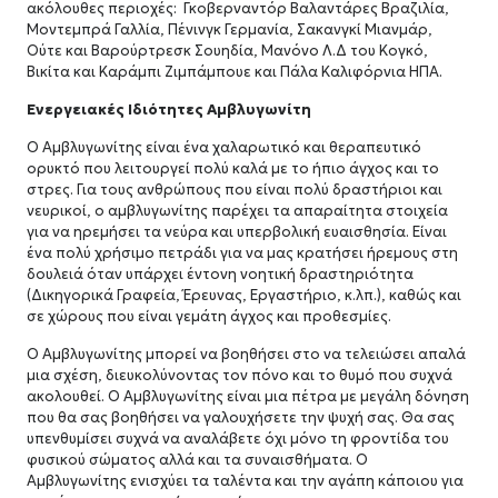
ακόλουθες περιοχές: Γκοβερναντόρ Βαλαντάρες Βραζιλία,
Μοντεμπρά Γαλλία, Πένινγκ Γερμανία, Σακανγκί Μιανμάρ,
Ούτε και Βαρούρτρεσκ Σουηδία, Μανόνο Λ.Δ του Κογκό,
Βικίτα και Καράμπι Ζιμπάμπουε και Πάλα Καλιφόρνια ΗΠΑ.
Ενεργειακές Ιδιότητες Αμβλυγωνίτη
Ο Αμβλυγωνίτης είναι ένα χαλαρωτικό και θεραπευτικό
ορυκτό που λειτουργεί πολύ καλά με το ήπιο άγχος και το
στρες.
Για τους ανθρώπους που είναι πολύ δραστήριοι και
νευρικοί, ο αμβλυγωνίτης παρέχει τα απαραίτητα στοιχεία
για να ηρεμήσει τα νεύρα και υπερβολική ευαισθησία.
Είναι
ένα πολύ χρήσιμο πετράδι για να μας κρατήσει ήρεμους στη
δουλειά όταν υπάρχει έντονη νοητική δραστηριότητα
(Δικηγορικά Γραφεία, Έρευνας, Εργαστήριο, κ.λπ.), καθώς και
σε χώρους που είναι γεμάτη άγχος και προθεσμίες.
Ο Αμβλυγωνίτης μπορεί να βοηθήσει στο να τελειώσει απαλά
μια σχέση, διευκολύνοντας τον πόνο και το θυμό που συχνά
ακολουθεί. Ο
Αμβλυγωνίτης είναι μια πέτρα με μεγάλη δόνηση
που θα σας βοηθήσει να γαλουχήσετε την ψυχή σας.
Θα σας
υπενθυμίσει συχνά να αναλάβετε όχι μόνο τη φροντίδα του
φυσικού σώματος αλλά και τα συναισθήματα. Ο
Αμβλυγωνίτης ενισχύει τα ταλέντα και την αγάπη κάποιου για