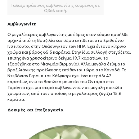
Γαλαζοπράσινος αμβλυγωνίτης κομμένος σε
Οβάλ κοπή.
Αμβλυγωνίτη
Ο μεγαλύτερος αμβλυγωνίτης με έδρες στον κόσμο προήλθε
αρχικά από τη Βραζιλία και τώρα εκτίθεται στο Σμιθσόνιο
Ινστιτούτο, στην Ουάσινγκτον των ΗΠΑ. Έχει έντονο κίτρινο
χρώμα και βάρος 65,5 καράτια. Στην ίδια συλλογή στεγάζεται
επίσης ένα χρυσοκίτρινο δείγμα 19,7 καρατίων, το
εξορύχθηκε στο Μιανμάρ(Βιρμανία). Άλλα μεγάλα δείγματα
βραζιλιάνικης προέλευσης εκτίθενται τώρα στο Καναδά. Το
Ντεβόνιαν Γκρουπ του Κάλγκαρι έχει ένα πετράδι 47
καρατίων, ενώ το Βασιλικό μουσείο του Οντάριο στο
Τορόντο έχει μια σειρά αμβλυγωνιτών σε μεγάλη ποικιλία
χρωμάτων, από τους οποίους ο μεγαλύτερος ζυγίζει 15,6
καράτια.
Δοκιμές και Επεξεργασία