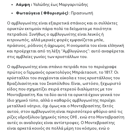
Λάμψη :
Υαλώδης έως Μαργαριτώδης
Φωταύγεια ( Φθορισμός)
: Πρασινωπή
Ο αμβλυγωνίτης είναι εξαιρετικά σπάνιος και οι συλλέκτες
ορυκτών εκτιμούν πάρα πολύ τα δείγματα με ποιότητα
πετραδιού. Συνήθως ο αμβλυγωνίτης είναι λευκός ή
κιτρινωπός, αλλά μερικές φορές εμφανίζεται μπλε,
πράσινος, ρόδινος ή άχρωμος. Η ονομασία του είναι ελληνική
και προέρχεται από τη λέξη “Αμβλυγώνιος”: αυτό αναφέρεται
στις αμβλείες γωνίες των κρυστάλλων του.
Ο αμβλυγωνίτης είναι σπάνιο πετράδι που το περιέγραψε
πρώτος ο Γερμανός ορυκτολόγος Μπράιταουπ, το 1817. Οι
κρύσταλλοι του συγχέονται εύκολα ε τους κρυστάλλους του
Βραζιλιανίτη και του Σκαπόλιθου. Είναι, ωστόσο, ξεχωριστό
είδος που σχηματίζει σειρά στερεού διαλύματος με τον
Μοντεβρασίτη. Και τα δύο αυτά τα ορυκτά έχουν γενικά τον
ίδιο χημικό τύπο, αλλά ο καθαρός αμβλυγωνίτης περιέχει
μεταλλικό νάτριο, όχι όμως και ο Μοντεβρασίτης. Εκτός
αυτού, στον αμβλυγωνίτη είναι περισσότερο φθόριο από τις
ρίζες υδροξύλιου (χημικός τύπος ΟΗ) , ενώ στο Μοντεβρασίτη
αυτές οι αναλογίες είναι αντίστροφες. Ο Μοντεβρασίτης
είναι αρκετά κοινός σε πολλά μέρη του κόσμου, ενώ ο