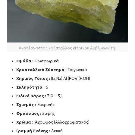
Ακατέργαστος κρύσταλλος κίτρινου Αμβλυγωνίτη!
Ομάδα :
Φωσφωρικά
Κρυσταλλικό Σύστημα :
Τριγωνικό
Χημικός Τύπος :
(Li,Na) AI (PO4)(F,OH)
Σκληρότητα :
6
Ειδικό Βάρος :
3,0 – 3,1
Σχισμός :
Ευκρινής
Θραυσμός :
Σαφής
Χρώμα :
Άχρωμος (Αλλοχρωματικός)
Γραμμή Σκόνης :
Λευκή