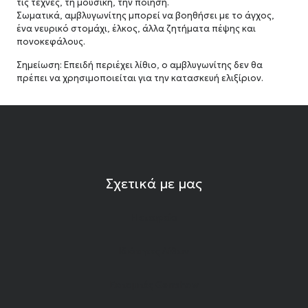
τις τέχνες, τη μουσική, την ποίηση.
Σωματικά, αμβλυγωνίτης μπορεί να βοηθήσει με το άγχος,
ένα νευρικό στομάχι, έλκος, άλλα ζητήματα πέψης και
πονοκεφάλους.
Σημείωση: Επειδή περιέχει λίθιο, ο αμβλυγωνίτης δεν θα
πρέπει να χρησιμοποιείται για την κατασκευή ελιξίριον.
Σχετικά με μας
Η εταιρεία
Ιδιότητες Λίθων
Εκπομπές Gemshow