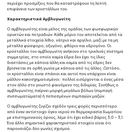
περιέχει προσμίξεις που θα καταστρέψουν τη λεπτή
επιφάνεια των κρυστάλλων του.
Χαρακτηριστικά Αμβλυγωνίτη
Ο αμβλυγωνίτης είναι μέλος της ομάδας των φωσφωρικών
ορυκτών και πετραδιών. Κάθε μόριο του αποτελείται από τα
μεταλλικά στοιχεία λίθιο, νάτριο και αργίλιο, μαζί με τα μη
μέταλλα φώσφορο, οξυγόνο, φθόριο και υδρογόνο. Οι
κρύσταλλοι του αμβλυγωνίτη ανήκουν στο τρικλινές σύστημα
συμμετρίας, στο οποίο καμία έδρα δεν έχει τις ίδιες
διαστάσεις με κάποια άλλη και καμία από τις έδρες δεν
βρίσκεται σε ορθή γωνία με κάποια από τις άλλες. Ωστόσο,
οι κρύσταλλοι είναι σπάνιοι και αυτοί που υπάρχουν είναι
μάλλον κακοσχηματισμένοι : πολλοί εισέρχονται ο ένας μέσα
στον άλλο στο γνωστό φαινόμενο της διδυμίας. Συνήθως ο
αμβλυγωνίτης παίρνει μορφή μεγάλων βόλων (συμπαγή
συσσωματώματα) ή πεπιεσμένων συμπαγών μαζών.
Ο αμβλυγωνίτης ζυγίζει σχεδόν τρεις φορές περισσότερο
από έναν αντίστοιχο όγκο νερού σε θερμοκρασία δωματίου:
με επιστημονικούς όρους, λέμε ότι έχει ειδικό βάρος 3,0 – 3,1.
Ένα άλλο σημαντικό χαρακτηριστικό στοιχείο είναι ότι
παρουσιάζει δύο γωνίες σχισμού.