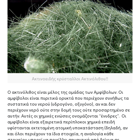
Ακτινοειδής κρύσταλλοι Ακτινόλιθου!!
Ο ακτινόλιθος είναι μέλος της ομάδας των Αμφίβολων. Οι
αμφίβολοι είναι πυριτικά ορυκτά που περιέχουν συνήθως τα
συστατικά του νερού (υδρογόνο, οξυγόνο), αν και δεν
περιέχουν νερό ούτε στην δομή τους ούτε προσαρτημένο σε
αυτήν. Αυτές οι χημικές ενώσεις ονομάζονται “ένυδρες”. Οι
αμφίβολοι είναι εξαιρετικά περίπλοκοι χημικά επειδή
υφίστανται εκτεταμένη ατομική υποκατάσταση (δηλαδή, αν
και όλοι περιέχουν τα ίδια στοιχεία, η αναλογία κάθε
στοιχείου μπορεί να ποικίλλει σημαντικά από δείγμα σε