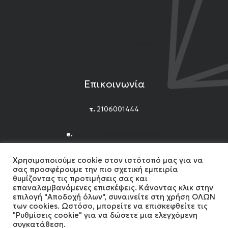
Εγγύηση Προϊόντων
Όροι Χρήσης και Προϋποθέσεις
Επικοινωνία
τ.
2106001444
e.
n.titomichelakis@gmail.com
Facebook
Instagram
YouTube
Χρησιμοποιούμε cookie στον ιστότοπό μας για να
σας προσφέρουμε την πιο σχετική εμπειρία
θυμίζοντας τις προτιμήσεις σας και
επαναλαμβανόμενες επισκέψεις. Κάνοντας κλικ στην
επιλογή "Αποδοχή όλων", συναινείτε στη χρήση ΟΛΩΝ
των cookies. Ωστόσο, μπορείτε να επισκεφθείτε τις
"Ρυθμίσεις cookie" για να δώσετε μια ελεγχόμενη
2024 Gemshow. All Rights reserved. Developed by
συγκατάθεση.