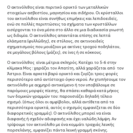
Ο ακτινόλιθος είναι πυριτικό ορυκτό των μεταλλικών
στοιχείων ασβεστίου, μαγνησίου και σιδήρου. Οι κρύσταλλοι
του ακτινόλιθου είναι συνήθως επιμήκεις και λεπιδοειδείς,
ενώ σε πολλές περιπτώσεις τα σχήματα των κρυστάλλων
εισέρχονται το ένα μέσα στο άλλο σε μια διαδικασία γνωστή
ως διδυμία. Ο ακτινόλιθος απαντάται επίσης σε λεπτά
ελάσματα (φυλλώδης), σε στύλους, σε ακτινοειδείς
σχηματισμούς που μοιάζουν με ακτίνες τροχού ποδηλάτου,
σε μεγάλους βόλους (μάζες), σε ίνες ή σε κόκκους.
Ο ακτινόλιθος είναι μέτρια σκληρός. Κατέχει το 5-6 στην
κλίμακα Μος : χαράζει τον Απατίτη, αλλά χαράζεται από τον
Άστριο. Είναι αρκετά βαρύ ορυκτό και ζυγίζει τρεις φορές
περισσότερο από αντίστοιχο όγκο νερού. Αν χτυπήσουμε τον
ακτινόλιθο με αιχμηρό αντικείμενο ή τον υποβάλουμε σε
παρόμοιες μορφές πίεσης, θα σπάσει καθαρά κατά μήκος
των δομικών γραμμών του: παρουσιάζει δηλαδή τέλειο
σχισμό. (όπως όλοι οι αμφίβολοι, αλλά αντίθετα από τα
περισσότερα ορυκτά, αυτός ο σχισμός εμφανίζεται σε δύο
διαφορετικές γραμμές). Ο ακτινόλιθος μπορεί να είναι
διαφανής ή σχεδόν αδιαφανής και έχει υαλώδη λάμψη. Αν
τρίψουμε τον ακτινόλιθο με ένα κομμάτι τραχιάς λευκής
πορσελάνης, εμφανίζει πάντα λευκή γραμμή σκόνης.