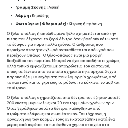
Γραμμή Σκόνης :
Λευκή
Λάμψη :
Κηρώδης
Φωταύγεια ( Φθορισμός)
: Κίτρινη ή πράσινη
Ο ξύλο-οπάλιος ή απολιθωμένο ξύλο σχηματίζεται από την
πίεση που δέχονται τα ξερά δέντρα όταν βρεθούν κάτω από
το έδαφος για πάρα πολλά χρόνια. Ο άνθρακας που
περιείχαν όταν ήταν χλωρά αντικαθίσταται από υγρά που
περιέχουν Οπάλιο. Ο ξύλο-οπάλιος είναι μια μορφή
διοξειδίου του πυριτίου. Μπορεί να έχει οποιαδήποτε χρώμα,
αλλά τυπικά εμφανίζεται με αποχρώσεις του καστανού,
όπως τα δέντρα από τα οποία σχηματίστηκε αρχικά. Συχνά
παρουσιάζει μια ευχάριστη ποικιλομορφία χρωμάτων, από
το καστανό και το γκρι έως το ρόδινο, το κόκκινο, το μοβ και
το κίτρινο.
Ο ξύλο-οπάλιος σχηματίζεται από δέντρα που έζησαν μεταξύ
200 εκατομμυρίων έως και 20 εκατομμυρίων χρόνων πριν.
Όταν ξεράθηκαν αυτά τα δέντρα, καλύφθηκαν από
στρώματα εδάφους και συμπιέστηκαν. Ταυτόχρονα, η
οργανική ύλη των κορμών τους αντικαταστάθηκε κατά ένα
μέρος από πυρίτιο, το πιο άφθονο χημικό στοιχείο στο