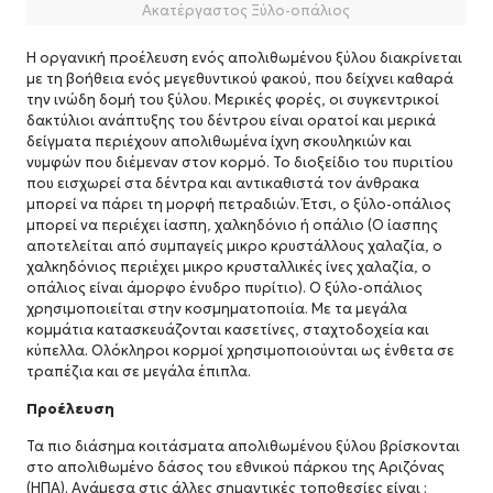
Ακατέργαστος Ξύλο-οπάλιος
Η οργανική προέλευση ενός απολιθωμένου ξύλου διακρίνεται
με τη βοήθεια ενός μεγεθυντικού φακού, που δείχνει καθαρά
την ινώδη δομή του ξύλου. Μερικές φορές, οι συγκεντρικοί
δακτύλιοι ανάπτυξης του δέντρου είναι ορατοί και μερικά
δείγματα περιέχουν απολιθωμένα ίχνη σκουληκιών και
νυμφών που διέμεναν στον κορμό. Το διοξείδιο του πυριτίου
που εισχωρεί στα δέντρα και αντικαθιστά τον άνθρακα
μπορεί να πάρει τη μορφή πετραδιών. Έτσι, ο ξύλο-οπάλιος
μπορεί να περιέχει ίασπη, χαλκηδόνιο ή οπάλιο (Ο ίασπης
αποτελείται από συμπαγείς μικρο κρυστάλλους χαλαζία, ο
χαλκηδόνιος περιέχει μικρο κρυσταλλικές ίνες χαλαζία, ο
οπάλιος είναι άμορφο ένυδρο πυρίτιο). Ο ξύλο-οπάλιος
χρησιμοποιείται στην κοσμηματοποιία. Με τα μεγάλα
κομμάτια κατασκευάζονται κασετίνες, σταχτοδοχεία και
κύπελλα. Ολόκληροι κορμοί χρησιμοποιούνται ως ένθετα σε
τραπέζια και σε μεγάλα έπιπλα.
Προέλευση
Τα πιο διάσημα κοιτάσματα απολιθωμένου ξύλου βρίσκονται
στο απολιθωμένο δάσος του εθνικού πάρκου της Αριζόνας
(ΗΠΑ). Ανάμεσα στις άλλες σημαντικές τοποθεσίες είναι :