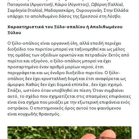
Παταγονία (Αργεντινή), Κάιρο (Αίγυπτος), Ωβέρνη (Γαλλία),
Σαρδηνία (Ιταλία), Μαδαγασκάρη, Ουρουγουάη. Στην Ελλάδα
υπάρχει το απολιθωμένο δάσος της Ερεσσού στη Λέσβο.
Χαρακτηριστικά του Ξύλο-οπαλίου ή Απολιθωμένου
Ξύλου
Ο ξύλο-οπάλιος είναι οργανική ύλη, αλλά επειδή περιέχει
διοξείδιο του πυριτίου μπορεί να ταξινομηθεί και ως μέλος
της ομάδας των οξείδιων ορυκτών και πετραδιών. Εκτός από
πυρίτιο και οξυγόνο, ο ξύλο-οπάλιος μπορεί να έχει
προσαρτημένο έναν αριθμό μορίων νερού, έτσι
περιγράφεται και ως ένυδρο διοξείδιο πυριτίου. Ο ξύλο-
οπάλιος δεν έχει κρυσταλλική δομή και έτσι αναφέρεται ως
άμορφο. Καθώς δεν έχει δομικά επίπεδα , δεν έχει σχισμό.
Σπάζει, ωστόσο όταν υποβληθεί σε πίεση. Όταν συμβαίνει
αυτό, το σχέδιο που σχηματίζεται στις σπασμένες επιφάνειες
είναι ένα σχήμα που μοιάζει με την εξωτερική επιφάνεια ενός
οστράκου. Ο επιστημονικός όρος αυτού του φαινόμενου
είναι κογχωδής θραυσμός.