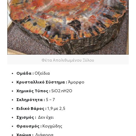
Φέτα Απολιθωμένου Ξύλου
Ομάδα :
Οξείδια
Κρυσταλλικό Σύστημα :
Άμορφο
Χημικός Τύπος :
SiO2.nH2O
Σκληρότητα :
5 – 7
Ειδικό Βάρος :
1,9 με 2,5
Σχισμός :
Δεν έχει
Θραυσμός :
Κογχώδης
Χρώμα :
Διάφορα