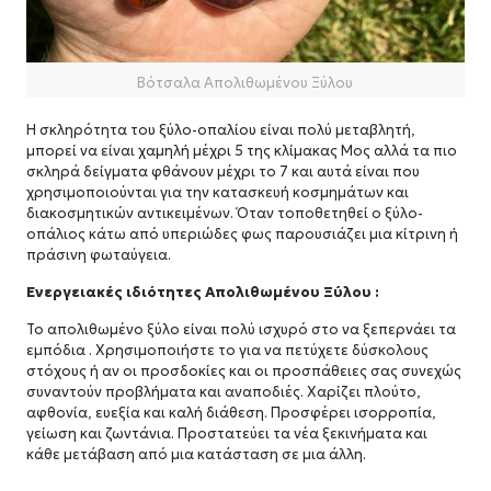
Βότσαλα Απολιθωμένου Ξύλου
Η σκληρότητα του ξύλο-οπαλίου είναι πολύ μεταβλητή,
μπορεί να είναι χαμηλή μέχρι 5 της κλίμακας Μος αλλά τα πιο
σκληρά δείγματα φθάνουν μέχρι το 7 και αυτά είναι που
χρησιμοποιούνται για την κατασκευή κοσμημάτων και
διακοσμητικών αντικειμένων. Όταν τοποθετηθεί ο ξύλο-
οπάλιος κάτω από υπεριώδες φως παρουσιάζει μια κίτρινη ή
πράσινη φωταύγεια.
Ενεργειακές ιδιότητες Απολιθωμένου Ξύλου :
Το απολιθωμένο ξύλο είναι πολύ ισχυρό στο να ξεπερνάει τα
εμπόδια . Χρησιμοποιήστε το για να πετύχετε δύσκολους
στόχους ή αν οι προσδοκίες και οι προσπάθειες σας συνεχώς
συναντούν προβλήματα και αναποδιές. Χαρίζει πλούτο,
αφθονία, ευεξία και καλή διάθεση. Προσφέρει ισορροπία,
γείωση και ζωντάνια. Προστατεύει τα νέα ξεκινήματα και
κάθε μετάβαση από μια κατάσταση σε μια άλλη.