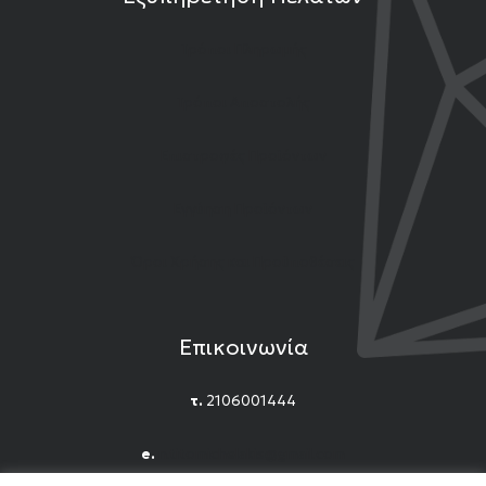
Τρόποι Πληρωμής
Τρόποι Αποστολής
Επιστροφές Προϊόντων
Εγγύηση Προϊόντων
Όροι Χρήσης και Προϋποθέσεις
Επικοινωνία
τ.
2106001444
e.
n.titomichelakis@gmail.com