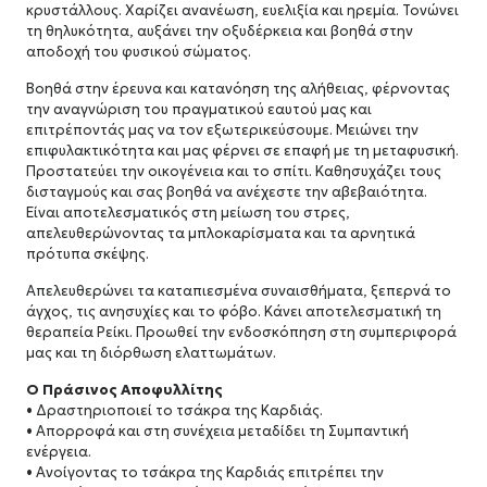
κρυστάλλους. Χαρίζει ανανέωση, ευελιξία και ηρεμία. Τονώνει
τη θηλυκότητα, αυξάνει την οξυδέρκεια και βοηθά στην
αποδοχή του φυσικού σώματος.
Βοηθά στην έρευνα και κατανόηση της αλήθειας, φέρνοντας
την αναγνώριση του πραγματικού εαυτού μας και
επιτρέποντάς μας να τον εξωτερικεύσουμε. Μειώνει την
επιφυλακτικότητα και μας φέρνει σε επαφή με τη μεταφυσική.
Προστατεύει την οικογένεια και το σπίτι. Καθησυχάζει τους
δισταγμούς και σας βοηθά να ανέχεστε την αβεβαιότητα.
Είναι αποτελεσματικός στη μείωση του στρες,
απελευθερώνοντας τα μπλοκαρίσματα και τα αρνητικά
πρότυπα σκέψης.
Απελευθερώνει τα καταπιεσμένα συναισθήματα, ξεπερνά το
άγχος, τις ανησυχίες και το φόβο. Κάνει αποτελεσματική τη
θεραπεία Ρείκι. Προωθεί την ενδοσκόπηση στη συμπεριφορά
μας και τη διόρθωση ελαττωμάτων.
Ο Πράσινος Αποφυλλίτης
• Δραστηριοποιεί το τσάκρα της Καρδιάς.
• Απορροφά και στη συνέχεια μεταδίδει τη Συμπαντική
ενέργεια.
• Ανοίγοντας το τσάκρα της Καρδιάς επιτρέπει την