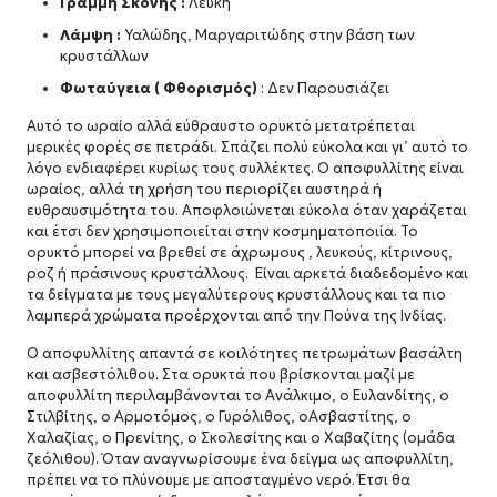
Γραμμή Σκόνης :
Λευκή
Λάμψη :
Υαλώδης, Μαργαριτώδης στην βάση των
κρυστάλλων
Φωταύγεια ( Φθορισμός)
: Δεν Παρουσιάζει
Αυτό το ωραίο αλλά εύθραυστο ορυκτό μετατρέπεται
μερικές φορές σε πετράδι. Σπάζει πολύ εύκολα και γι’ αυτό το
λόγο ενδιαφέρει κυρίως τους συλλέκτες. Ο αποφυλλίτης είναι
ωραίος, αλλά τη χρήση του περιορίζει αυστηρά ή
ευθραυσιμότητα του. Αποφλοιώνεται εύκολα όταν χαράζεται
και έτσι δεν χρησιμοποιείται στην κοσμηματοποιία. Το
ορυκτό μπορεί να βρεθεί σε άχρωμους , λευκούς, κίτρινους,
ροζ ή πράσινους κρυστάλλους. Είναι αρκετά διαδεδομένο και
τα δείγματα με τους μεγαλύτερους κρυστάλλους και τα πιο
λαμπερά χρώματα προέρχονται από την Πούνα της Ινδίας.
Ο αποφυλλίτης απαντά σε κοιλότητες πετρωμάτων βασάλτη
και ασβεστόλιθου. Στα ορυκτά που βρίσκονται μαζί με
αποφυλλίτη περιλαμβάνονται το Ανάλκιμο, ο Ευλανδίτης, ο
Στιλβίτης, ο Αρμοτόμος, ο Γυρόλιθος, οΑσβαστίτης, ο
Χαλαζίας, ο Πρενίτης, ο Σκολεσίτης και ο Χαβαζίτης (ομάδα
ζεόλιθου). Όταν αναγνωρίσουμε ένα δείγμα ως αποφυλλίτη,
πρέπει να το πλύνουμε με αποσταγμένο νερό. Έτσι θα