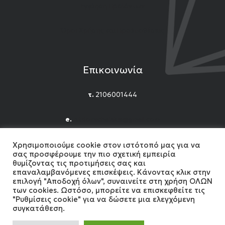
Εγγύηση Προϊόντων
Όροι Χρήσης και Προϋποθέσεις
Επικοινωνία
τ.
2106001444
e.
n.titomichelakis@gmail.com
Facebook
Instagram
YouTube
Χρησιμοποιούμε cookie στον ιστότοπό μας για να
σας προσφέρουμε την πιο σχετική εμπειρία
θυμίζοντας τις προτιμήσεις σας και
επαναλαμβανόμενες επισκέψεις. Κάνοντας κλικ στην
επιλογή "Αποδοχή όλων", συναινείτε στη χρήση ΟΛΩΝ
των cookies. Ωστόσο, μπορείτε να επισκεφθείτε τις
"Ρυθμίσεις cookie" για να δώσετε μια ελεγχόμενη
2024 Gemshow. All Rights reserved. Developed by
συγκατάθεση.
MonoWare Web