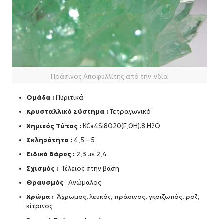
Πράσινος Αποφυλλίτης από την Ινδία
Ομάδα :
Πυριτικά
Κρυσταλλικό Σύστημα :
Τετραγωνικό
Χημικός Τύπος :
KCa4Si8O20(F,OH).8 H2O
Σκληρότητα :
4,5 – 5
Ειδικό Βάρος :
2,3 με 2,4
Σχισμός :
Τέλειος στην βάση
Θραυσμός :
Ανώμαλος
Χρώμα :
Άχρωμος, λευκός, πράσινος, γκριζωπός, ροζ,
κίτρινος