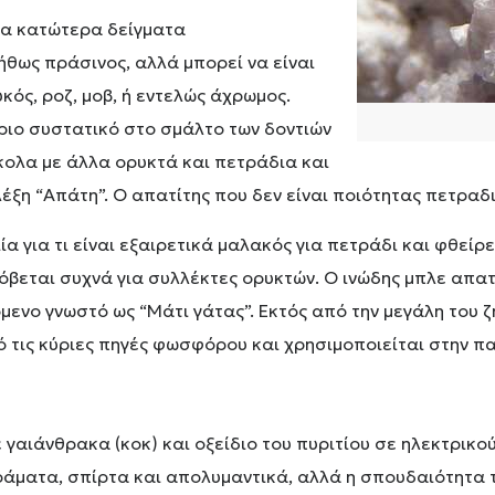
τα κατώτερα δείγματα
ήθως πράσινος, αλλά μπορεί να είναι
κός, ροζ, μοβ, ή εντελώς άχρωμος.
ύριο συστατικό στο σμάλτο των δοντιών
ύκολα με άλλα ορυκτά και πετράδια και
λέξη “Απάτη”. Ο απατίτης που δεν είναι ποιότητας πετραδ
α για τι είναι εξαιρετικά μαλακός για πετράδι και φθείρ
όβεται συχνά για συλλέκτες ορυκτών. Ο ινώδης μπλε απατί
ενο γνωστό ως “Μάτι γάτας”. Εκτός από την μεγάλη του ζ
από τις κύριες πηγές φωσφόρου και χρησιμοποιείται στη
αιάνθρακα (κοκ) και οξείδιο του πυριτίου σε ηλεκτρικού
ράματα, σπίρτα και απολυμαντικά, αλλά η σπουδαιότητα 