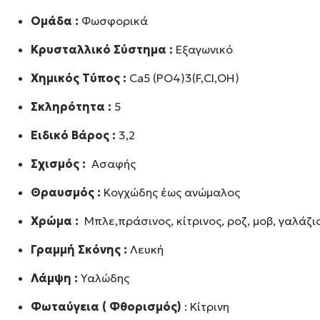
Ομάδα :
Φωσφορικά
Κρυσταλλικό Σύστημα :
Εξαγωνικό
Χημικός Τύπος :
Ca5 (PO4)3(F,CI,OH)
Σκληρότητα :
5
Ειδικό Βάρος :
3,2
Σχισμός :
Ασαφής
Θραυσμός :
Κογχώδης έως ανώμαλος
Χρώμα :
Μπλε,πράσινος, κίτρινος, ροζ, μοβ, γαλάζι
Γραμμή Σκόνης :
Λευκή
Λάμψη :
Υαλώδης
Φωταύγεια ( Φθορισμός)
: Κίτρινη