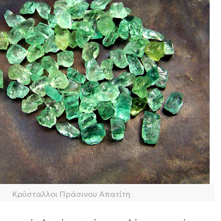
Κρύσταλλοι Πράσινου Απατίτη