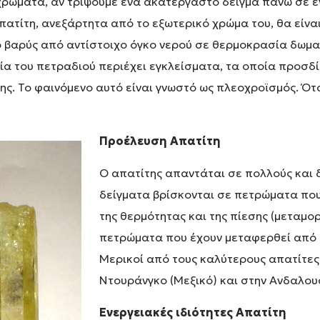
 χρώματα, αν τρίψουμε ένα ακατέργαστο δείγμα πάνω σε 
απατίτη, ανεξάρτητα από το εξωτερικό χρώμα του, θα είναι
πιο βαρύς από αντίστοιχο όγκο νερού σε θερμοκρασία δωμα
ιλία του πετραδιού περιέχει εγκλείσματα, τα οποία προσ
σης. Το φαινόμενο αυτό είναι γνωστό ως πλεοχροϊσμός. Ό
Προέλευση Απατίτη
Ο απατίτης απαντάται σε πολλούς και
δείγματα βρίσκονται σε πετρώματα που
της θερμότητας και της πίεσης (μεταμ
πετρώματα που έχουν μεταφερθεί από τ
Μερικοί από τους καλύτερους απατίτες
Ντουράνγκο (Μεξικό) και στην Ανδαλουσ
Ενεργειακές ιδιότητες Απατίτη