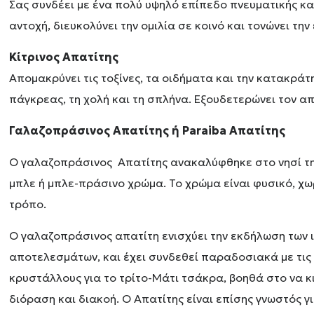
Σας συνδέει με ένα πολύ υψηλό επίπεδο πνευματικής κα
αντοχή, διευκολύνει την ομιλία σε κοινό και τονώνει τη
Κίτρινος Απατίτης
Απομακρύνει τις τοξίνες, τα οιδήματα και την κατακρά
πάγκρεας, τη χολή και τη σπλήνα. Εξουδετερώνει τον α
Γαλαζοπράσινος Απατίτης ή Paraiba Απατίτης
Ο γαλαζοπράσινος Απατίτης ανακαλύφθηκε στο νησί τη
μπλε ή μπλε-πράσινο χρώμα.
Το χρώμα είναι φυσικό, χ
τρόπο.
Ο γαλαζοπράσινος απατίτη ενισχύει την εκδήλωση των ι
αποτελεσμάτων, και έχει συνδεθεί παραδοσιακά με τις
κρυστάλλους για το τρίτο-Μάτι τσάκρα, βοηθά στο να κι
διόραση και διακοή. Ο
Απατίτης είναι επίσης γνωστός γι