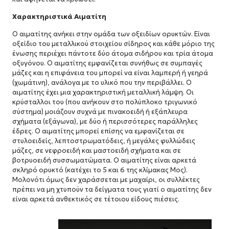
Χαρακτηριστικά Αιματίτη
Ο αιματίτης ανήκει στην ομάδα των οξειδίων ορυκτών. Είναι
οξείδιο του μεταλλικού στοιχείου σίδηρος και κάθε μόριο της
ένωσης περιέχει πάντοτε δύο άτομα σιδήρου και τρία άτομα
οξυγόνου. Ο αιματίτης εμφανίζεται συνήθως σε συμπαγές
μάζες και η επιφάνεια του μπορεί να είναι λαμπερή ή γεηρά
(χωμάτινη), ανάλογα με το υλικό που την περιβάλλει. Ο
αιματίτης έχει μια χαρακτηριστική μεταλλική λάμψη. Οι
κρύσταλλοι του (που ανήκουν στο πολύπλοκο τριγωνικό
σύστημα) μοιάζουν συχνά με πινακοειδή ή εξάπλευρα
σχήματα (εξάγωνα), με δύο ή περισσότερες παράλληλες
έδρες. Ο αιματίτης μπορεί επίσης να εμφανίζεται σε
στυλοειδείς, λεπτοστρωματόδεις, ή μεγάλες φυλλώδεις
μάζες, σε νεφροειδή και μαστοειδή σχήματα και σε
βοτρυοειδή συσσωματώματα. Ο αιματίτης είναι αρκετά
σκληρό ορυκτό (κατέχει το 5 και 6 της κλίμακας Μος).
Μολονότι όμως δεν χαράσσεται με μαχαίρι, οι συλλέκτες
πρέπει να μη χτυπούν τα δείγματα τους γιατί ο αιματίτης δεν
είναι αρκετά ανθεκτικός σε τέτοιου είδους πιέσεις.