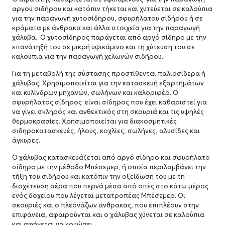
αργού σιδήρου και κατόπιν τήκεται και χυτεύεται σε καλούπια
για την παραγωγή χυτοσίδηρου, σφυρήλατου σιδήρου ή σε
κράματα με άνθρακα και άλλα στοιχεία για την παραγωγή
χάλυβα. Ο χυτοσίδηρος παράγεται από αργό σίδηρο με την
επανάτηξή του σε μικρή υψικάμινο και τη χύτευση του σε
καλούπια για την παραγωγή χελωνών σιδήρου.
Για τη μεταβολή της σύστασης προστίθενται παλιοσίδερα ή
χάλυβας. Χρησιμοποιείται για την κατασκευή εξαρτημάτων
και κυλίνδρων μηχανών, σωλήνων και καλοριφέρ. Ο
σφυρήλατος σίδηρος είναι σίδηρος που έχει καθαριστεί για
να γίνει σκληρός και ανθεκτικός στη σκουριά και τις υψηλές
θερμοκρασίες. Χρησιμοποιείται για διακοσμητικές
σιδηροκατασκευές, ήλους, κοχλίες, σωλήνες, αλυσίδες και
άγκυρες.
Ο χάλυβας κατασκευάζεται από αργό σίδηρο και σφυρήλατο
σίδηρο με την μέθοδο Μπέσεμερ, ή οποία περιλαμβάνει την
τήξη του σιδήρου και κατόπιν την οξείδωση του με τη
διοχέτευση αέρα που περνά μέσα από οπές στο κάτω μέρος
ενός δοχείου που λέγεται μετατροπέας Μπέσεμερ. Οι
σκουριές και ο πλεονάζων άνθρακας, που επιπλέουν στην
επιφάνεια, αφαιρούνται και ο χάλυβας χύνεται σε καλούπια
και αφήνεται να κρυώσει.