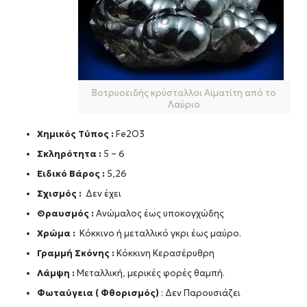
Βοτρυοειδής κρύσταλλοι Αιματίτη από το
Λαύριο
Χημικός Τύπος :
Fe2O3
Σκληρότητα :
5 – 6
Ειδικό Βάρος :
5,26
Σχισμός :
Δεν έχει
Θραυσμός :
Ανώμαλος έως υποκογχώδης
Χρώμα :
Κόκκινο ή μεταλλικό γκρι έως μαύρο.
Γραμμή Σκόνης :
Κόκκινη Κερασέρυθρη
Λάμψη :
Μεταλλική, μερικές φορές θαμπή.
Φωταύγεια ( Φθορισμός)
: Δεν Παρουσιάζει