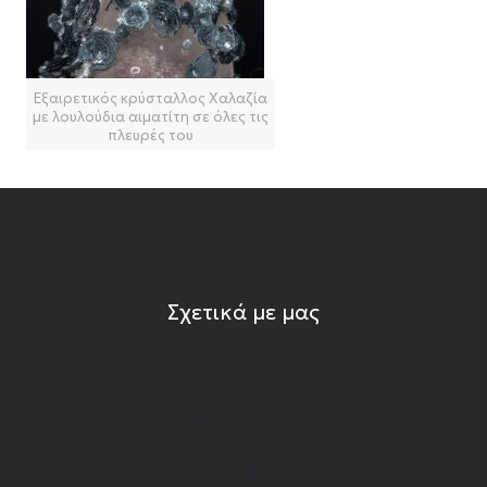
Εξαιρετικός κρύσταλλος Χαλαζία
με λουλούδια αιματίτη σε όλες τις
πλευρές του
Σχετικά με μας
Η εταιρεία
Ιδιότητες Λίθων
Εκπομπές Gemshow