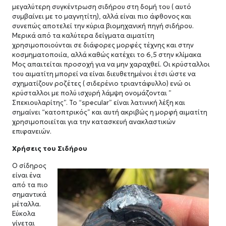
μεγαλύτερη συγκέντρωση σιδήρου στη δομή του ( αυτό
συμβαίνει με το μαγνητίτη), αλλά είναι πιο άφθονος και
συνεπώς αποτελεί την κύρια βιομηχανική πηγή σιδήρου.
Μερικά από τα καλύτερα δείγματα αιματίτη
χρησιμοποιούνται σε διάφορες μορφές τέχνης και στην
κοσμηματοποιία, αλλά καθώς κατέχει το 6,5 στην κλίμακα
Μος απαιτείται προσοχή για να μην χαραχθεί. Οι κρύσταλλοι
του αιματίτη μπορεί να είναι διευθετημένοι έτσι ώστε να
σχηματίζουν ροζέτες ( σιδερένιο τριαντάφυλλο) ενώ οι
κρύσταλλοι με πολύ ισχυρή λάμψη ονομάζονται ”
Σπεκιουλαρίτης”. Το “specular” είναι λατινική λέξη και
σημαίνει “κατοπτρικός” και αυτή ακριβώς η μορφή αιματίτη
χρησιμοποιείται για την κατασκευή ανακλαστικών
επιφανειών.
Χρήσεις του Σιδήρου
Ο σίδηρος
είναι ένα
από τα πιο
σημαντικά
μέταλλα.
Εύκολα
γίνεται