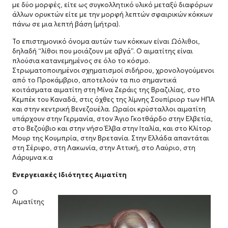
με δύο μορφές, είτε ως συγκολλητικό υλικό μεταξύ διαφόρων
άλλων ορυκτών είτε με την μορφή λεπτών σφαιρικών κόκκων
πάνω σε μια λεπτή βάση (μήτρα).
Το επιστημονικό όνομα αυτών των κόκκων είναι Ωόλιθοι,
δηλαδή “λίθοι που μοιάζουν με αβγά”. Ο αιματίτης είναι
πλούσια κατανεμημένος σε όλο το κόσμο.
Στρωματοποιημένοι σχηματισμοί σιδήρου, χρονολογούμενοι
από το Προκάμβριο, αποτελούν τα πιο σημαντικά
κοιτάσματα αιματίτη στη Μίνα Ζεράις της Βραζιλίας, στο
Κεμπέκ του Καναδά, στις όχθες της λίμνης Σουπίριορ των ΗΠΑ
και στην κεντρική Βενεζουέλα. Ωραίοι κρύσταλλοι αιματίτη
υπάρχουν στην Γερμανία, στον Άγιο Γκοτθάρδο στην Ελβετία,
στο Βεζούβιο και στην νήσο Έλβα στην Ιταλία, και στο Κλίτορ
Μουρ της Κουμπρία, στην Βρετανία. Στην Ελλάδα απαντάται
στη Σέριφο, στη Λακωνία, στην Αττική, στο Λαύριο, στη
Λάρυμνα κ.α
Ενεργειακές Ιδιότητες Αιματίτη
Ο
Αιματίτης