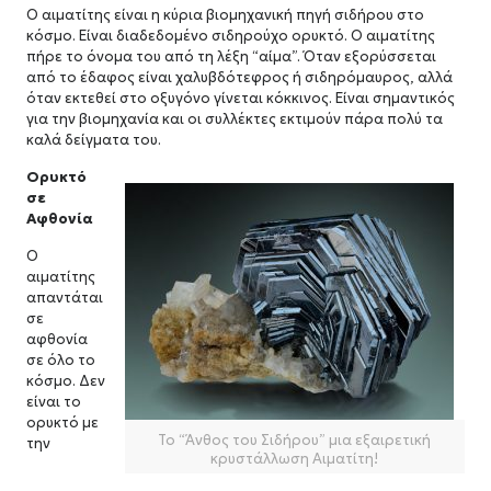
Ο αιματίτης είναι η κύρια βιομηχανική πηγή σιδήρου στο
κόσμο. Είναι διαδεδομένο σιδηρούχο ορυκτό. Ο αιματίτης
πήρε το όνομα του από τη λέξη “αίμα”. Όταν εξορύσσεται
από το έδαφος είναι χαλυβδότεφρος ή σιδηρόμαυρος, αλλά
όταν εκτεθεί στο οξυγόνο γίνεται κόκκινος. Είναι σημαντικός
για την βιομηχανία και οι συλλέκτες εκτιμούν πάρα πολύ τα
καλά δείγματα του.
Ορυκτό
σε
Αφθονία
Ο
αιματίτης
απαντάται
σε
αφθονία
σε όλο το
κόσμο. Δεν
είναι το
ορυκτό με
Το “Άνθος του Σιδήρου” μια εξαιρετική
την
κρυστάλλωση Αιματίτη!