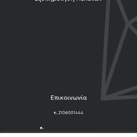
Τρόποι Πληρωμής
Τρόποι Αποστολής
Επιστροφές Προϊόντων
Εγγύηση Προϊόντων
Όροι Χρήσης και Προϋποθέσεις
Επικοινωνία
τ.
2106001444
e.
n.titomichelakis@gmail.com