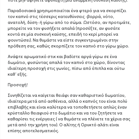
ποτέ μην αφήνετε αφύλαχτη μια αναμμένη συσκευή καύσης).
Παραδοσιακά χρησιμοποιείται ένα φτερό για να σκορπίζει
τον καπνό στις τέσσερις κατευθύνσεις -βορρά, νότο,
ανατολή, δύση- ή γύρω από το σώμα. Ωστόσο, αν προτιμάτε,
μπορείτε να τον φυσήξετε απαλά (προσέξτε, αν φυσάτε
κοντά σε μία συσκευή καύσης, επειδή το κερί μπορεί να
φουντώσει). Να θυμάστε να είστε συγκεντρωμένοι στην
πρόθεση σας, καθώς σκορπίζετε τον καπνό στο γύρω χώρο.
Ανάψτε αρωματικό στικ και βαδίστε αργά γύρω σε ένα
δωμάτιο, φυσώντας απαλά τον καπνό στο χώρο, δίνοντας
ιδιαίτερη προσοχή στις γωνίες, πίσω από έπιπλα και ούτω
καθ’ εξής.
Προσοχή!
Συνηθίζεται να καίγεται θειάφι σαν καθαριστικό δωματίου,
ιδιαίτερα μετά από ασθένεια, αλλά ο καπνός του είναι πολύ
επιβλαβής και είναι καλύτερα να τοποθετήσετε απλώς έναν
κρύσταλλο θειαφιού στο δωμάτιο και να του ζητήσετε να
καθαρίσει τις ενέργειες ( να θυμάστε να πλένετε τα χέρια σας
μετά από την χρήση του). Ο αλίτης ή Ορυκτό αλάτι είναι
επίσης αποτελεσματικός.