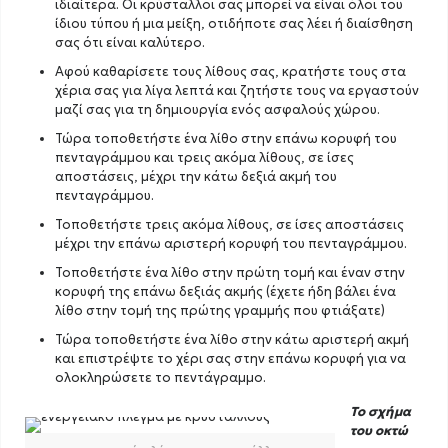
ιδιαίτερα. Οι κρύσταλλοι σας μπορεί να είναι όλοι του
ίδιου τύπου ή μια μείξη, οτιδήποτε σας λέει ή διαίσθηση
σας ότι είναι καλύτερο.
Αφού καθαρίσετε τους λίθους σας, κρατήστε τους στα
χέρια σας για λίγα λεπτά και ζητήστε τους να εργαστούν
μαζί σας για τη δημιουργία ενός ασφαλούς χώρου.
Τώρα τοποθετήστε ένα λίθο στην επάνω κορυφή του
πενταγράμμου και τρεις ακόμα λίθους, σε ίσες
αποστάσεις, μέχρι την κάτω δεξιά ακμή του
πενταγράμμου.
Τοποθετήστε τρεις ακόμα λίθους, σε ίσες αποστάσεις
μέχρι την επάνω αριστερή κορυφή του πενταγράμμου.
Τοποθετήστε ένα λίθο στην πρώτη τομή και έναν στην
κορυφή της επάνω δεξιάς ακμής (έχετε ήδη βάλει ένα
λίθο στην τομή της πρώτης γραμμής που φτιάξατε)
Τώρα τοποθετήστε ένα λίθο στην κάτω αριστερή ακμή
και επιστρέψτε το χέρι σας στην επάνω κορυφή για να
ολοκληρώσετε το πεντάγραμμο.
Το σχήμα
του οκτώ