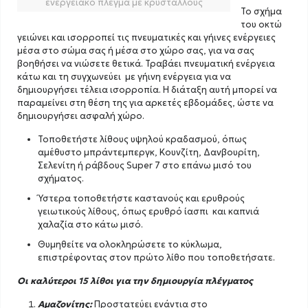
ενεργειακό πλέγμα με κρυστάλλους
Το σχήμα
του οκτώ
γειώνει και ισορροπεί τις πνευματικές και γήινες ενέργειες
μέσα στο σώμα σας ή μέσα στο χώρο σας, για να σας
βοηθήσει να νιώσετε θετικά. Τραβάει πνευματική ενέργεια
κάτω και τη συγχωνεύει με γήινη ενέργεια για να
δημιουργήσει τέλεια ισορροπία. Η διάταξη αυτή μπορεί να
παραμείνει στη θέση της για αρκετές εβδομάδες, ώστε να
δημιουργήσει ασφαλή χώρο.
Τοποθετήστε λίθους υψηλού κραδασμού, όπως
αμέθυστο μπράντεμπεργκ, Κουνζίτη, Δανβουρίτη,
Σελενίτη ή ράβδους Super 7 στο επάνω μισό του
σχήματος.
Ύστερα τοποθετήστε καστανούς και ερυθρούς
γειωτικούς λίθους, όπως ερυθρό ίασπι και καπνιά
χαλαζία στο κάτω μισό.
Θυμηθείτε να ολοκληρώσετε το κύκλωμα,
επιστρέφοντας στον πρώτο λίθο που τοποθετήσατε.
Οι καλύτεροι 15 λίθοι για την δημιουργία πλέγματος
Αμαζονίτης:
Προστατεύει ενάντια στο