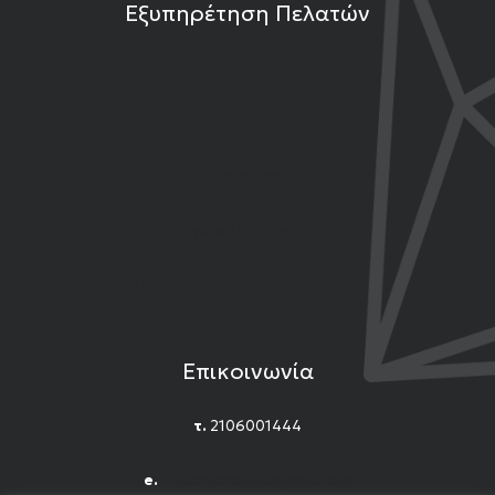
Εξυπηρέτηση Πελατών
Τρόποι Πληρωμής
Τρόποι Αποστολής
Επιστροφές Προϊόντων
Εγγύηση Προϊόντων
Όροι Χρήσης και Προϋποθέσεις
Επικοινωνία
τ.
2106001444
e.
n.titomichelakis@gmail.com