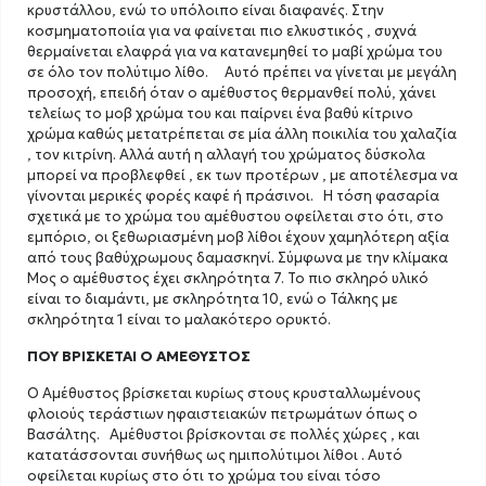
κρυστάλλου, ενώ το υπόλοιπο είναι διαφανές. Στην
κοσμηματοποιία για να φαίνεται πιο ελκυστικός , συχνά
θερμαίνεται ελαφρά για να κατανεμηθεί το μαβί χρώμα του
σε όλο τον πολύτιμο λίθο. Αυτό πρέπει να γίνεται με μεγάλη
προσοχή, επειδή όταν ο αμέθυστος θερμανθεί πολύ, χάνει
τελείως το μοβ χρώμα του και παίρνει ένα βαθύ κίτρινο
χρώμα καθώς μετατρέπεται σε μία άλλη ποικιλία του χαλαζία
, τον κιτρίνη. Αλλά αυτή η αλλαγή του χρώματος δύσκολα
μπορεί να προβλεφθεί , εκ των προτέρων , με αποτέλεσμα να
γίνονται μερικές φορές καφέ ή πράσινοι. Η τόση φασαρία
σχετικά με το χρώμα του αμέθυστου οφείλεται στο ότι, στο
εμπόριο, οι ξεθωριασμένη μοβ λίθοι έχουν χαμηλότερη αξία
από τους βαθύχρωμους δαμασκηνί. Σύμφωνα με την κλίμακα
Μος ο αμέθυστος έχει σκληρότητα 7. Το πιο σκληρό υλικό
είναι το διαμάντι, με σκληρότητα 10, ενώ ο Τάλκης με
σκληρότητα 1 είναι το μαλακότερο ορυκτό.
ΠΟΥ ΒΡΊΣΚΕΤΑΙ Ο ΑΜΕΘΥΣΤΟΣ
Ο Αμέθυστος βρίσκεται κυρίως στους κρυσταλλωμένους
φλοιούς τεράστιων ηφαιστειακών πετρωμάτων όπως ο
Βασάλτης. Αμέθυστοι βρίσκονται σε πολλές χώρες , και
κατατάσσονται συνήθως ως ημιπολύτιμοι λίθοι . Αυτό
οφείλεται κυρίως στο ότι το χρώμα του είναι τόσο