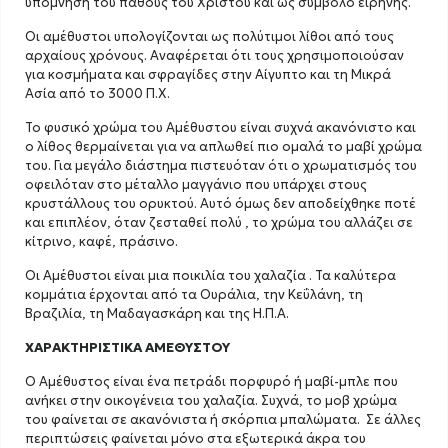
υπόμνηση του πάθους του Χριστού και ως σύμβολο ειρήνης.
Οι αμέθυστοι υπολογίζονται ως πολύτιμοι λίθοι από τους
αρχαίους χρόνους. Αναφέρεται ότι τους χρησιμοποιούσαν
για κοσμήματα και σφραγίδες στην Αίγυπτο και τη Μικρά
Ασία από το 3000 Π.Χ.
Το φυσικό χρώμα του Αμέθυστου είναι συχνά ακανόνιστο και
ο λίθος θερμαίνεται για να απλωθεί πιο ομαλά το μαβί χρώμα
του. Για μεγάλο διάστημα πιστευόταν ότι ο χρωματισμός του
οφειλόταν στο μέταλλο μαγγάνιο που υπάρχει στους
κρυστάλλους του ορυκτού. Αυτό όμως δεν αποδείχθηκε ποτέ
και επιπλέον, όταν ζεσταθεί πολύ , το χρώμα του αλλάζει σε
κίτρινο, καφέ, πράσινο.
Οι Αμέθυστοι είναι μια ποικιλία του χαλαζία . Τα καλύτερα
κομμάτια έρχονται από τα Ουράλια, την Κεΰλάνη, τη
Βραζιλία, τη Μαδαγασκάρη και της Η.Π.Α.
ΧΑΡΑΚΤΗΡΙΣΤΙΚΑ ΑΜΕΘΥΣΤΟΥ
Ο Αμέθυστος είναι ένα πετράδι πορφυρό ή μαβί-μπλε που
ανήκει στην οικογένεια του χαλαζία. Συχνά, το μοβ χρώμα
του φαίνεται σε ακανόνιστα ή σκόρπια μπαλώματα. Σε άλλες
περιπτώσεις φαίνεται μόνο στα εξωτερικά άκρα του