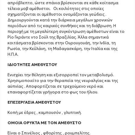
απρόβλεπτο, ώστε σπάνια βρίσκονται σε κάθε κοίτασμα
τέλεια μοβ αμέθυστοι. Οι κοιλότητες στις οποίες
σχηματίζονται οι αμέθυστοι ονομάζονται γεώδεις .
Δημιουργούνται κατά την διάρκεια μεγάλων χρονικών
περιόδων από τις καιρικές συνθήκες και τη διάβρωση. Η
περιοχή με τη μεγαλύτερη συγκέντρωση αμέθυστων είναι το
Ρίο Γκράντε ντο Σούλ της Βραζιλίας. Άλλα σημαντικά
κοιτάσματα βρίσκονται στην Ουρουγουάη, την Ινδία, τη
Ρωσία, την Κεΰλάνη, τη Μαδαγασκάρη, την Ιταλία και της
Η.Π.Α.
ΙΔΙΟΤΗΤΕΣ ΑΜΕΘΥΣΤΟΥ
Ενισχύει την θέληση και εξισορροπεί τον μεταβολισμό.
Χρησιμοποιείτο για την θεραπεία της νευραλγίας και της
αϋπνίας . Αποφορτίζεται σε τρεχούμενο νερό και
επαναφορτίζεται γρήγορα στο φως του ήλιου.
ΕΠΕΞΕΡΓΑΣΙΑ ΑΜΕΘΥΣΤΟΥ
Κοπή με έδρες , καμπουσόν , γλυπτική.
ΟΜΟΙΑ ΟΡΥΚΤΑ ΜΕ ΤΟΝ ΑΜΕΘΥΣΤΟ
Είναι ο Σπινέλιος , φθορίτης , ρουμπελίτης.