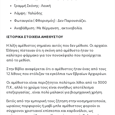
Γραμμή Σκόνης : Λευκή
Λάμψη : Υαλώδης
Φωταυγεία ( Φθορισμός) : Δεν Παρουσιάζει.
Αναβάθμιση : Με θέρμανση , ακτινοβολία.
ΙΣΤΟΡΙΚΑ ΣΤΟΙΧΕΙΑ ΑΜΕΘΥΣΤΟΥ
Η λέξη αμέθυστος σημαίνει αυτός που δεν μέθυσε. Οι αρχαίοι
Έλληνες πίστευαν ότι η σκόνη από αμέθυστο ήταν το
καλύτερο φάρμακο για τον πονοκέφαλο που προέρχεται
από το μεθύσι.
Στην Βίβλο αναφέρεται ότι ο αμέθυστος ήταν ένας από τους
12 λίθους που στόλιζαν τα εγκόλπια των Εβραίων Αρχιερέων.
Οι αμέθυστοι είναι περιζήτητοι πολύτιμοι λίθοι από το 3000
Π.Χ., αλλά το χρώμα τους είναι συνήθως αποτέλεσμα
επεξεργασίας , είναι πολύ μαλακοί για βιομηχανική χρήση.
Εκτός από την εμπορική τους ζήτηση στην κοσμηματοποιία,
ωραίους πορφυρούς ή μαβί-μπλε αμέθυστους φορούν οι
σύγχρονοι χριστιανοί επίσκοποι και καρδινάλιοι, ως