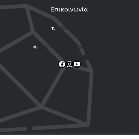
Επικοινωνία
τ.
2106001444
e.
n.titomichelakis@gmail.com
Facebook
Instagram
YouTube