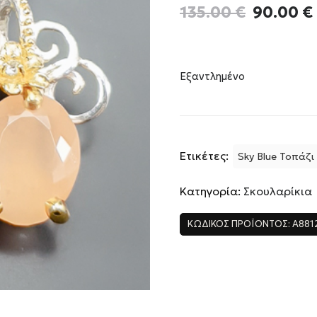
Original
135.00
€
90.00
€
price
was:
135.00 €
Εξαντλημένο
Ετικέτες:
Sky Blue Τοπάζι
Κατηγορία:
Σκουλαρίκια
ΚΩΔΙΚΌΣ ΠΡΟΪΌΝΤΟΣ:
A881