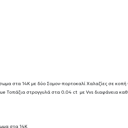
ύσωμα στα 14Κ με δύο Σομον-πορτοκαλί Χαλαζίες σε κοπή O
ue Τοπάζια στρογγυλά στα 0.04 ct με Vvs διαφάνεια καθα
σωμα στα 14Κ