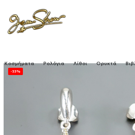
Κοσμήματα
Ρολόγια
Λίθοι
Ορυκτά
Βιβ
-33%