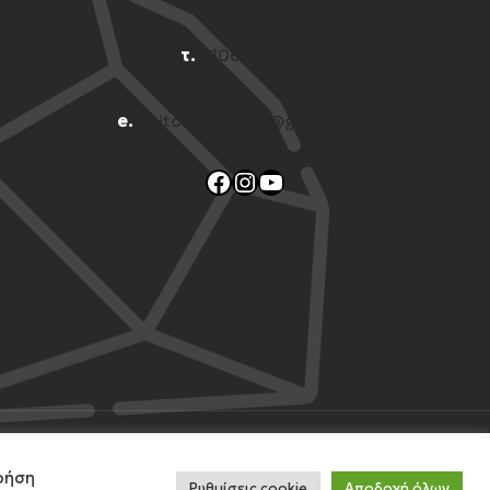
τ.
2106001444
e.
n.titomichelakis@gmail.com
Facebook
Instagram
YouTube
 Web
χρήση
Ρυθμίσεις cookie
Αποδοχή όλων