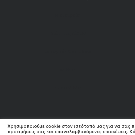
Η εταιρεία
Ιδιότητες Λίθων
Εκπομπές Gemshow
Άρθρα
Επικοινωνία
Χρησιμοποιούμε cookie στον ιστότοπό μας για να σας π
202
προτιμήσεις σας και επαναλαμβανόμενες επισκέψεις. Κά