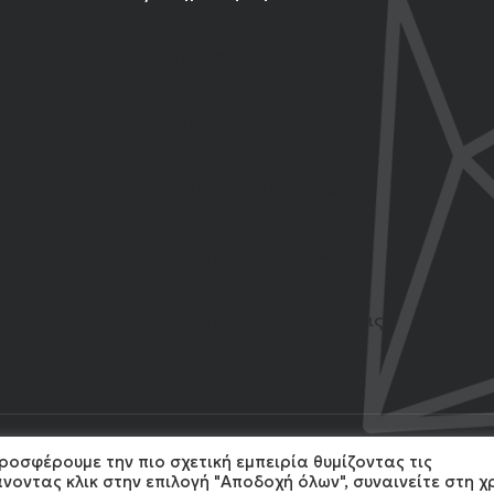
Τρόποι Πληρωμής
Τρόποι Αποστολής
Επιστροφές Προϊόντων
Εγγύηση Προϊόντων
Όροι Χρήσης και Προϋποθέσεις
ροσφέρουμε την πιο σχετική εμπειρία θυμίζοντας τις
4 Gemshow. All Rights reserved. Developed by
MonoWare
νοντας κλικ στην επιλογή "Αποδοχή όλων", συναινείτε στη 