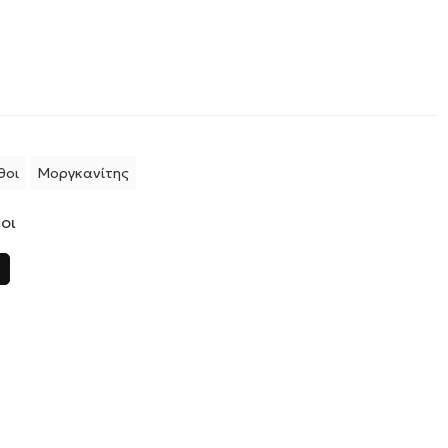
θοι
Μοργκανίτης
οι