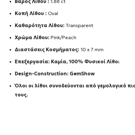
Βάρος Λίθου :
1.88 ct
Κοπή Λίθου :
Oval
Καθαρότητα Λίθου:
Transparent
Χρώμα Λίθου:
Pink/Peach
Διαστάσεις Κοσμήματος:
10 x 7 mm
Επεξεργασία: Καμία, 100% Φυσικοί Λίθο
ι
Design-Construction:
GemShow
Όλοι οι λίθοι συνοδεύονται από γεμολογικό π
τους.