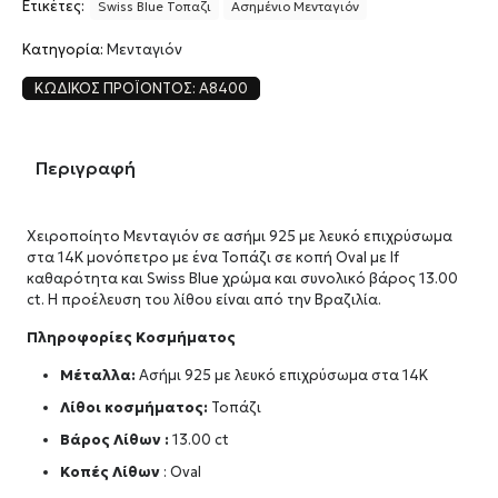
Ετικέτες:
Swiss Blue Τοπαζι
Ασημένιο Μενταγιόν
Κατηγορία:
Μενταγιόν
ΚΩΔΙΚΌΣ ΠΡΟΪΌΝΤΟΣ:
A8400
Περιγραφή
Χειροποίητο Μενταγιόν σε ασήμι 925 με λευκό επιχρύσωμα
στα 14Κ μονόπετρο με ένα Τοπάζι σε κοπή Oval με If
καθαρότητα και Swiss Blue χρώμα και συνολικό βάρος 13.00
ct. Η προέλευση του λίθου είναι από την Βραζιλία.
Πληροφορίες Κοσμήματος
Μέταλλα:
Ασήμι 925 με λευκό επιχρύσωμα στα 14Κ
Λίθοι κοσμήματος:
Τοπάζι
Βάρος Λίθων :
13.00 ct
Κοπές Λίθων
: Oval