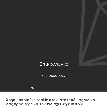
Τρόποι Αποστολής
Επιστροφές Προϊόντων
Εγγύηση Προϊόντων
Όροι Χρήσης και Προϋποθέσεις
Επικοινωνία
τ.
2106001444
e.
n.titomichelakis@gmail.com
Facebook
Instagram
YouTube
Χρησιμοποιούμε cookie στον ιστότοπό μας για να
σας προσφέρουμε την πιο σχετική εμπειρία