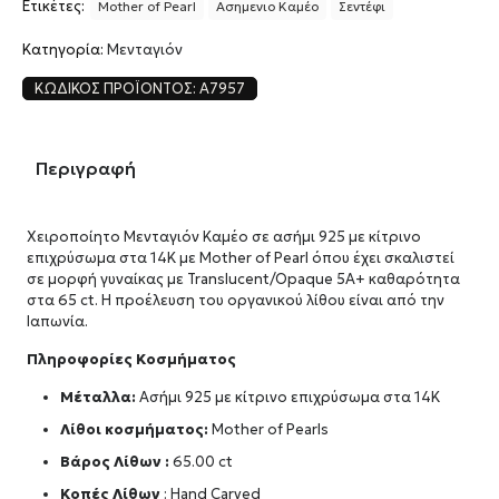
Ετικέτες:
Mother of Pearl
Ασημενιο Καμέο
Σεντέφι
Κατηγορία:
Μενταγιόν
ΚΩΔΙΚΌΣ ΠΡΟΪΌΝΤΟΣ:
A7957
Περιγραφή
Χειροποίητο Μενταγιόν Καμέο σε ασήμι 925 με κίτρινο
επιχρύσωμα στα 14Κ με Mother of Pearl όπου έχει σκαλιστεί
σε μορφή γυναίκας με Translucent/Opaque 5A+ καθαρότητα
στα 65 ct. Η προέλευση του οργανικού λίθου είναι από την
Ιαπωνία.
Πληροφορίες Κοσμήματος
Μέταλλα:
Ασήμι 925 με κίτρινο επιχρύσωμα στα 14Κ
Λίθοι κοσμήματος:
Mother of Pearls
Βάρος Λίθων :
65.00 ct
Κοπές Λίθων
: Hand Carved