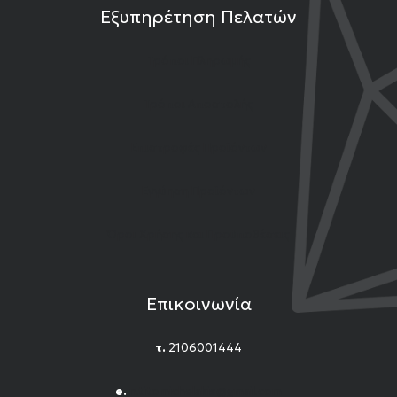
Εξυπηρέτηση Πελατών
Τρόποι Πληρωμής
Τρόποι Αποστολής
Επιστροφές Προϊόντων
Εγγύηση Προϊόντων
Όροι Χρήσης και Προϋποθέσεις
Επικοινωνία
τ.
2106001444
e.
n.titomichelakis@gmail.com