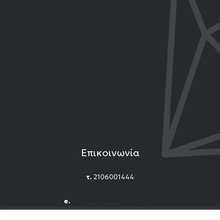
Τρόποι Πληρωμής
Τρόποι Αποστολής
Επιστροφές Προϊόντων
Εγγύηση Προϊόντων
Όροι Χρήσης και Προϋποθέσεις
Επικοινωνία
τ.
2106001444
e.
n.titomichelakis@gmail.com