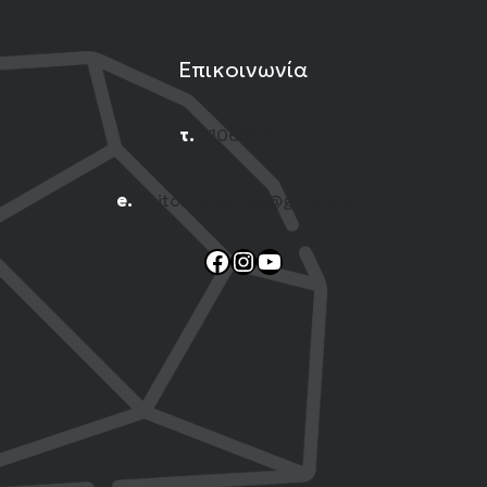
Επικοινωνία
τ.
2106001444
e.
n.titomichelakis@gmail.com
Facebook
Instagram
YouTube