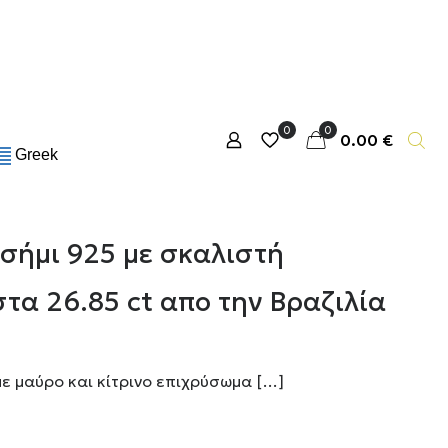
0
0
0.00 €
Greek
σήμι 925 με σκαλιστή
τα 26.85 ct απο την Βραζιλία
ε μαύρο και κίτρινο επιχρύσωμα
[…]