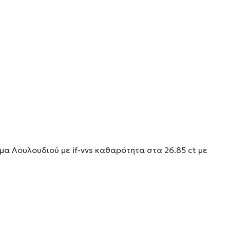
α Λουλουδιού με if-vvs καθαρότητα στα 26.85 ct με