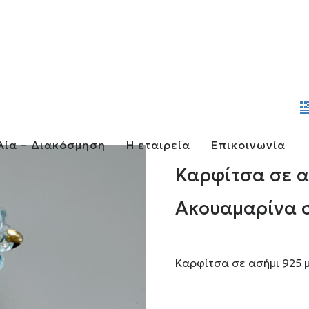
λία – Διακόσμηση
Η εταιρεία
Επικοινωνία
Καρφίτσα σε α
Ακουαμαρίνα σ
Καρφίτσα σε ασήμι 925 μ