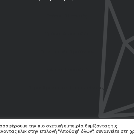
Τρόποι Πληρωμής
Τρόποι Αποστολής
Επιστροφές Προϊόντων
Εγγύηση Προϊόντων
Όροι Χρήσης και Προϋποθέσεις
ροσφέρουμε την πιο σχετική εμπειρία θυμίζοντας τις
4 Gemshow. All Rights reserved. Developed by
MonoWare
νοντας κλικ στην επιλογή "Αποδοχή όλων", συναινείτε στη 