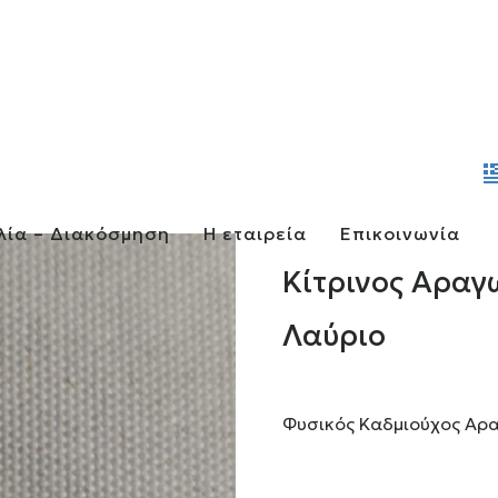
λία – Διακόσμηση
Η εταιρεία
Επικοινωνία
Κίτρινος Αραγ
Λαύριο
Φυσικός Καδμιούχος Αραγ