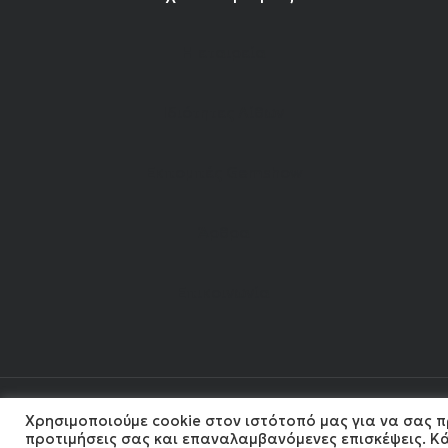
Η εταιρεία
Ιδιότητες Λίθων
Εκπομπές Gemshow
Άρθρα
Επικοινωνία
Χρησιμοποιούμε cookie στον ιστότοπό μας για να σας π
202
προτιμήσεις σας και επαναλαμβανόμενες επισκέψεις. Κά