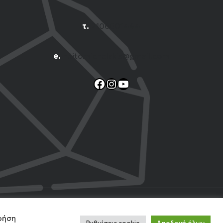
τ.
2106001444
e.
n.titomichelakis@gmail.com
Facebook
Instagram
YouTube
 Web
χρήση