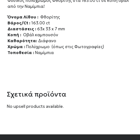
Φυσικός πολύχρωμος Φθορίτης στα 163.00 ct σε κοπή οβάλ
από την Ναμίμπια!
Όνομα Λίθου :
Φθορίτης
Βάρος/Ct :
163.00 ct
Διαστάσεις :
63x 33 x 7 mm
Κοπή :
Οβάλ καμπουσόν
Καθαρότητα:
Διάφανο
Χρώμα :
Πολύχρωμο (όπως στις Φωτογραφίες)
Τοποθεσία :
Ναμίμπια
Σχετικά προϊόντα
No upsell products available.