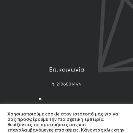
Τρόποι Αποστολής
Επιστροφές Προϊόντων
Εγγύηση Προϊόντων
Όροι Χρήσης και Προϋποθέσεις
Επικοινωνία
τ.
2106001444
e.
n.titomichelakis@gmail.com
Facebook
Instagram
YouTube
Χρησιμοποιούμε cookie στον ιστότοπό μας για να
σας προσφέρουμε την πιο σχετική εμπειρία
θυμίζοντας τις προτιμήσεις σας και
επαναλαμβανόμενες επισκέψεις. Κάνοντας κλικ στην