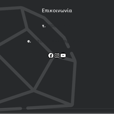
Επικοινωνία
τ.
2106001444
e.
n.titomichelakis@gmail.com
Facebook
Instagram
YouTube