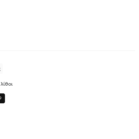
ς
 λίθοι
9