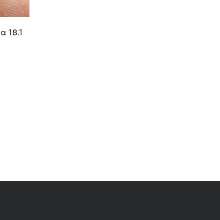
α 18.1