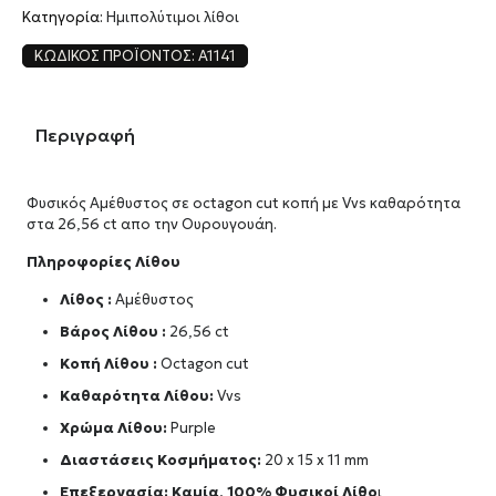
Κατηγορία:
Ημιπολύτιμοι λίθοι
ΚΩΔΙΚΌΣ ΠΡΟΪΌΝΤΟΣ:
A1141
Περιγραφή
Φυσικός Αμέθυστος σε octagon cut κοπή με Vvs καθαρότητα
στα 26,56 ct απο την Ουρουγουάη.
Πληροφορίες Λίθου
Λίθος :
Αμέθυστος
Βάρος Λίθου :
26,56 ct
Κοπή Λίθου :
Octagon cut
Καθαρότητα Λίθου:
Vvs
Χρώμα Λίθου:
Purple
Διαστάσεις Κοσμήματος:
20 x 15 x 11 mm
Επεξεργασία: Καμία, 100% Φυσικοί Λίθο
ι