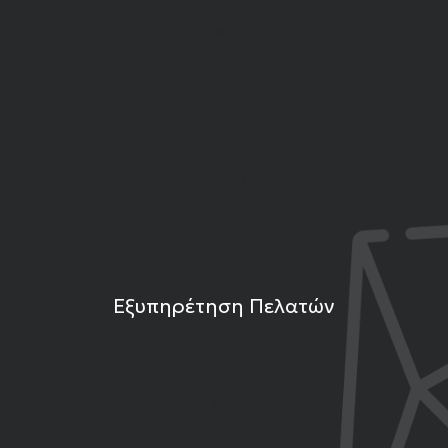
Η εταιρεία
Ιδιότητες Λίθων
Εκπομπές Gemshow
Άρθρα
Επικοινωνία
Εξυπηρέτηση Πελατών
Τρόποι Πληρωμής
Τρόποι Αποστολής