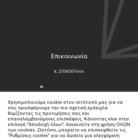
Επιστροφές Προϊόντων
Εγγύηση Προϊόντων
Όροι Χρήσης και Προϋποθέσεις
Επικοινωνία
τ.
2106001444
e.
n.titomichelakis@gmail.com
Facebook
Instagram
YouTube
Χρησιμοποιούμε cookie στον ιστότοπό μας για να
σας προσφέρουμε την πιο σχετική εμπειρία
θυμίζοντας τις προτιμήσεις σας και
επαναλαμβανόμενες επισκέψεις. Κάνοντας κλικ στην
επιλογή "Αποδοχή όλων", συναινείτε στη χρήση ΟΛΩΝ
των cookies. Ωστόσο, μπορείτε να επισκεφθείτε τις
"Ρυθμίσεις cookie" για να δώσετε μια ελεγχόμενη