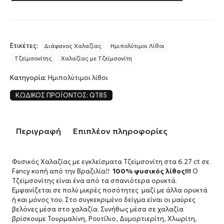
Ετικέτες:
Διάφανος Χαλαζίας
Ημιπολύτιμοι Λίθοι
Τζεϊμσονίτης
Χαλαζίας με Τζεϊμσονίτη
Κατηγορία:
Ημιπολύτιμοι λίθοι
ΚΩΔΙΚΌΣ ΠΡΟΪΌΝΤΟΣ:
QT85
Περιγραφή
Επιπλέον πληροφορίες
Φυσικός Χαλαζίας με εγκλείσματα Τζεϊμσονίτη στα 6.27 ct σε
Fancy κοπή από την Βραζιλία!!
100% φυσικός λίθος!!!
Ο
Τζεϊμσονίτης είναι ένα από τα σπανιότερα ορυκτά.
Εμφανίζεται σε πολύ μικρές ποσότητες μαζί με άλλα ορυκτά
ή και μόνος του. Στο συγκεκριμένο δείγμα είναι οι μαύρες
βελόνες μέσα στο χαλαζία. Συνήθως μέσα σε χαλαζία
βρίσκουμε Τουρμαλίνη, Ρουτίλιο, Δυμορτιερίτη, Χλωρίτη,