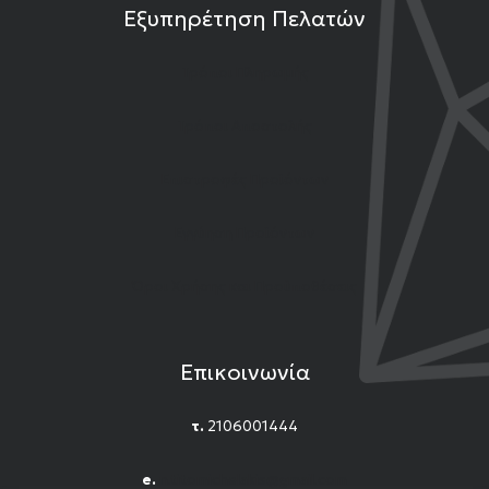
Εξυπηρέτηση Πελατών
Τρόποι Πληρωμής
Τρόποι Αποστολής
Επιστροφές Προϊόντων
Εγγύηση Προϊόντων
Όροι Χρήσης και Προϋποθέσεις
Επικοινωνία
τ.
2106001444
e.
n.titomichelakis@gmail.com