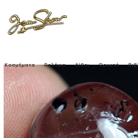
Κοσμήματα
Ρολόγια
Λίθοι
Ορυκτά
Βιβ