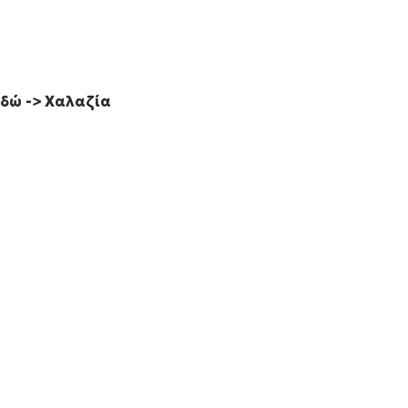
εδώ ->
Χαλαζία