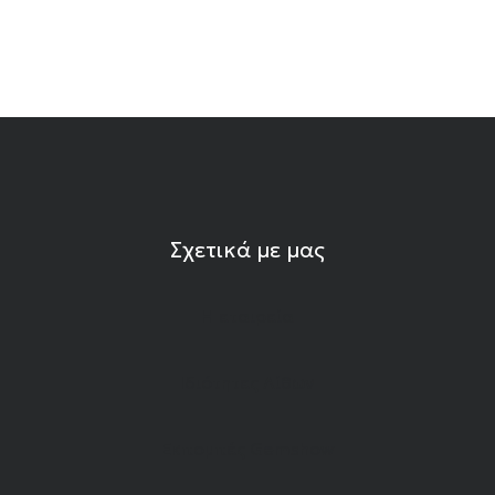
Σχετικά με μας
Η εταιρεία
Ιδιότητες Λίθων
Εκπομπές Gemshow