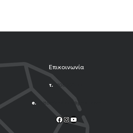
Επικοινωνία
τ.
2106001444
e.
n.titomichelakis@gmail.com
Facebook
Instagram
YouTube