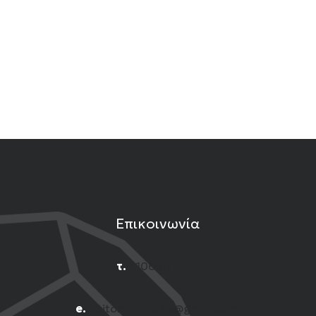
Επικοινωνία
τ.
2106001444
e.
n.titomichelakis@gmail.com