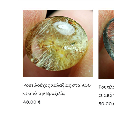
Ρουτιλούχος Χαλαζίας στα 9.50
Ρουτιλ
ct από την Βραζιλία
ct από 
48.00
€
50.00