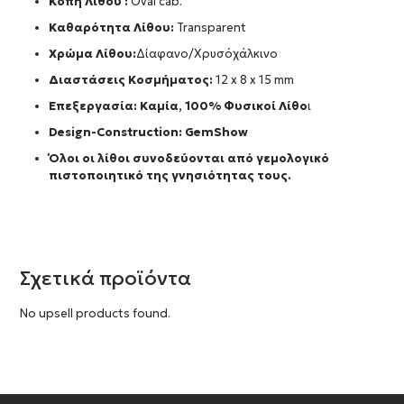
Κοπή Λίθου :
Oval cab.
Καθαρότητα Λίθου:
Transparent
Χρώμα Λίθου:
Δίαφανο/Χρυσόχάλκινο
Διαστάσεις Κοσμήματος:
12 x 8 x 15 mm
Επεξεργασία: Καμία, 100% Φυσικοί Λίθο
ι
Design-Construction:
GemShow
Όλοι οι λίθοι συνοδεύονται από γεμολογικό
πιστοποιητικό της γνησιότητας τους.
Σχετικά προϊόντα
No upsell products found.