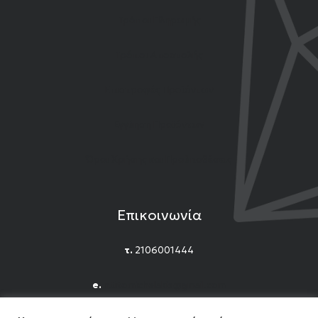
Τρόποι Πληρωμής
Τρόποι Αποστολής
Επιστροφές Προϊόντων
Εγγύηση Προϊόντων
Όροι Χρήσης και Προϋποθέσεις
Επικοινωνία
τ.
2106001444
e.
n.titomichelakis@gmail.com