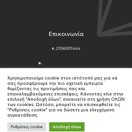
Όροι Χρήσης και Προϋποθέσεις
Επικοινωνία
τ.
2106001444
e.
n.titomichelakis@gmail.com
Facebook
Instagram
YouTube
Χρησιμοποιούμε cookie στον ιστότοπό μας για να
σας προσφέρουμε την πιο σχετική εμπειρία
θυμίζοντας τις προτιμήσεις σας και
επαναλαμβανόμενες επισκέψεις. Κάνοντας κλικ στην
επιλογή "Αποδοχή όλων", συναινείτε στη χρήση ΟΛΩΝ
των cookies. Ωστόσο, μπορείτε να επισκεφθείτε τις
"Ρυθμίσεις cookie" για να δώσετε μια ελεγχόμενη
2024 Gemshow. All Rights reserved. Developed by
συγκατάθεση.
MonoWare Web
Ρυθμίσεις cookie
Αποδοχή όλων