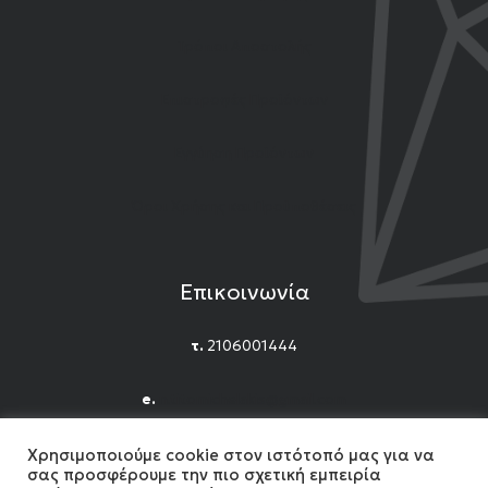
Τρόποι Αποστολής
Επιστροφές Προϊόντων
Εγγύηση Προϊόντων
Όροι Χρήσης και Προϋποθέσεις
Επικοινωνία
τ.
2106001444
e.
n.titomichelakis@gmail.com
Facebook
Instagram
YouTube
Χρησιμοποιούμε cookie στον ιστότοπό μας για να
σας προσφέρουμε την πιο σχετική εμπειρία