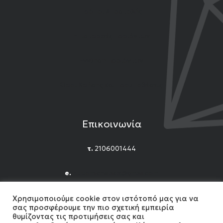
Τρόποι Αποστολής
Επιστροφές Προϊόντων
Εγγύηση Προϊόντων
Όροι Χρήσης και Προϋποθέσεις
Επικοινωνία
τ.
2106001444
e.
n.titomichelakis@gmail.com
Facebook
Instagram
YouTube
Χρησιμοποιούμε cookie στον ιστότοπό μας για να
σας προσφέρουμε την πιο σχετική εμπειρία
θυμίζοντας τις προτιμήσεις σας και