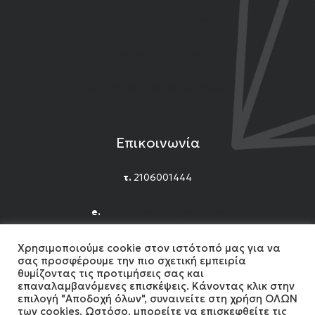
Επιστροφές Προϊόντων
Εγγύηση Προϊόντων
Όροι Χρήσης και Προϋποθέσεις
Επικοινωνία
τ.
2106001444
e.
n.titomichelakis@gmail.com
Facebook
Instagram
YouTube
Χρησιμοποιούμε cookie στον ιστότοπό μας για να
σας προσφέρουμε την πιο σχετική εμπειρία
θυμίζοντας τις προτιμήσεις σας και
επαναλαμβανόμενες επισκέψεις. Κάνοντας κλικ στην
επιλογή "Αποδοχή όλων", συναινείτε στη χρήση ΟΛΩΝ
των cookies. Ωστόσο, μπορείτε να επισκεφθείτε τις