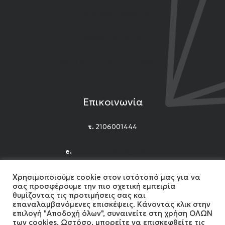
Επιστροφές Προϊόντων
Εγγύηση Προϊόντων
Όροι Χρήσης και Προϋποθέσεις
Επικοινωνία
τ.
2106001444
e.
n.titomichelakis@gmail.com
Facebook
Instagram
YouTube
Χρησιμοποιούμε cookie στον ιστότοπό μας για να
σας προσφέρουμε την πιο σχετική εμπειρία
θυμίζοντας τις προτιμήσεις σας και
επαναλαμβανόμενες επισκέψεις. Κάνοντας κλικ στην
επιλογή "Αποδοχή όλων", συναινείτε στη χρήση ΟΛΩΝ
των cookies. Ωστόσο, μπορείτε να επισκεφθείτε τις