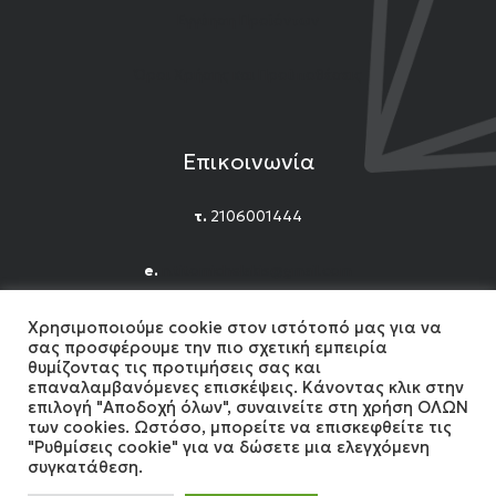
Εγγύηση Προϊόντων
Όροι Χρήσης και Προϋποθέσεις
Επικοινωνία
τ.
2106001444
e.
n.titomichelakis@gmail.com
Facebook
Instagram
YouTube
Χρησιμοποιούμε cookie στον ιστότοπό μας για να
σας προσφέρουμε την πιο σχετική εμπειρία
θυμίζοντας τις προτιμήσεις σας και
επαναλαμβανόμενες επισκέψεις. Κάνοντας κλικ στην
επιλογή "Αποδοχή όλων", συναινείτε στη χρήση ΟΛΩΝ
των cookies. Ωστόσο, μπορείτε να επισκεφθείτε τις
"Ρυθμίσεις cookie" για να δώσετε μια ελεγχόμενη
2024 Gemshow. All Rights reserved. Developed by
συγκατάθεση.
MonoWare Web