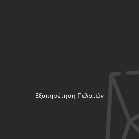
Η εταιρεία
Ιδιότητες Λίθων
Εκπομπές Gemshow
Άρθρα
Επικοινωνία
Εξυπηρέτηση Πελατών
Τρόποι Πληρωμής
Τρόποι Αποστολής