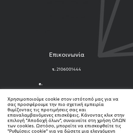
Επιστροφές Προϊόντων
Εγγύηση Προϊόντων
Όροι Χρήσης και Προϋποθέσεις
Επικοινωνία
τ.
2106001444
e.
n.titomichelakis@gmail.com
Facebook
Instagram
YouTube
Χρησιμοποιούμε cookie στον ιστότοπό μας για να
σας προσφέρουμε την πιο σχετική εμπειρία
θυμίζοντας τις προτιμήσεις σας και
επαναλαμβανόμενες επισκέψεις. Κάνοντας κλικ στην
επιλογή "Αποδοχή όλων", συναινείτε στη χρήση ΟΛΩΝ
των cookies. Ωστόσο, μπορείτε να επισκεφθείτε τις
"Ρυθμίσεις cookie" για να δώσετε μια ελεγχόμενη