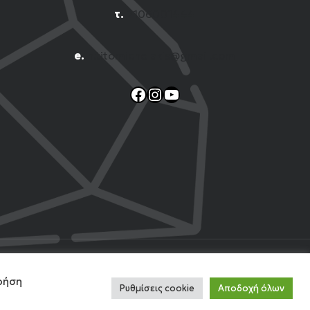
τ.
2106001444
e.
n.titomichelakis@gmail.com
Facebook
Instagram
YouTube
 Web
χρήση
Ρυθμίσεις cookie
Αποδοχή όλων