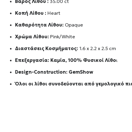
Βάρος Λίθου :
35.00 ct
Κοπή Λίθου :
Heart
Καθαρότητα Λίθου:
Opaque
Χρώμα Λίθου:
Pink/White
Διαστάσεις Κοσμήματος:
1.6 x 2.2 x 2.5 cm
Επεξεργασία: Καμία, 100% Φυσικοί Λίθο
ι
Design-Construction:
GemShow
Όλοι οι λίθοι συνοδεύονται από γεμολογικό πι