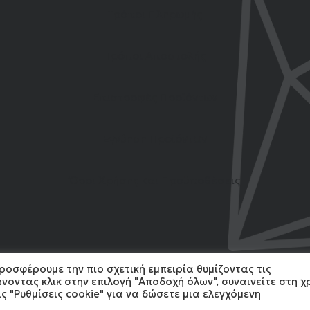
Τρόποι Πληρωμής
Τρόποι Αποστολής
Επιστροφές Προϊόντων
Εγγύηση Προϊόντων
Όροι Χρήσης και Προϋποθέσεις
ροσφέρουμε την πιο σχετική εμπειρία θυμίζοντας τις
4 Gemshow. All Rights reserved. Developed by
MonoWare
νοντας κλικ στην επιλογή "Αποδοχή όλων", συναινείτε στη 
ς "Ρυθμίσεις cookie" για να δώσετε μια ελεγχόμενη